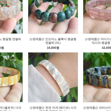
노 뱅글형 면팔찌
@완제품@ 인도마노 볼록이 뱅글형
@완제품@ 마다가
면팔찌 (XL)
직사각 뱅글형 
00원
16,000원
42,00
 (옐로우) 사각
@완제품@ 천연 자개 (화이트) 사각
@완제품@ 피터사이