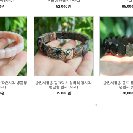
 (M~L)
뱅글형 면팔찌 (M~L)
(L)
00원
52,000원
95,00
 작은사각 뱅글형
@완제품@ 핑크믹스 설화석 정사각
@완제품@ 골드 
~L)
뱅글형 팔찌 (M~L)
면팔찌 (M
00원
35,000원
20,00
1