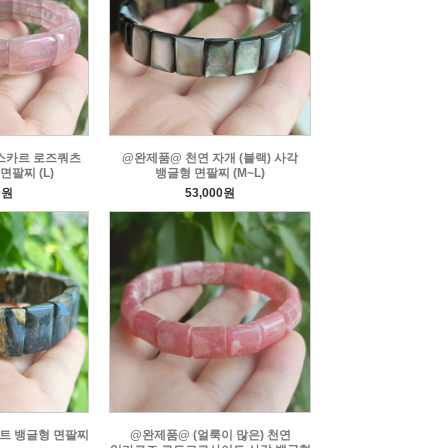
스카르 로즈쿼츠
@완제품@ 천연 자개 (블랙) 사각
면팔찌 (L)
뱅글형 면팔찌 (M~L)
0원
53,000원
트 뱅글형 면팔찌
@완제품@ (얼룩이 많은) 천연