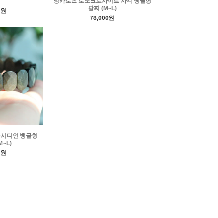
잉카로즈 로도크로사이트 사각 뱅글형
팔찌 (M~L)
0원
78,000원
옵시디언 뱅글형
~L)
0원