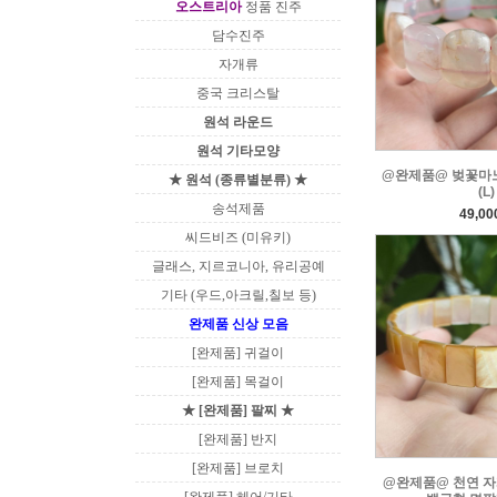
오스트리아
정품 진주
담수진주
자개류
중국 크리스탈
원석 라운드
원석 기타모양
@완제품@ 벚꽃마
★ 원석 (종류별분류) ★
(L)
송석제품
49,0
씨드비즈 (미유키)
글래스, 지르코니아, 유리공예
기타 (우드,아크릴,칠보 등)
완제품 신상 모음
[완제품] 귀걸이
[완제품] 목걸이
★ [완제품] 팔찌 ★
[완제품] 반지
[완제품] 브로치
@완제품@ 천연 자개