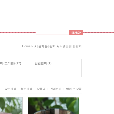
>
>
Home
★ [완제품] 팔찌 ★
뱅글형 면팔찌
찌 (고리형)
(17)
일반팔찌
(1)
낮은가격 I
높은가격 I
상품명 I
판매순위 I
많이 본 상품