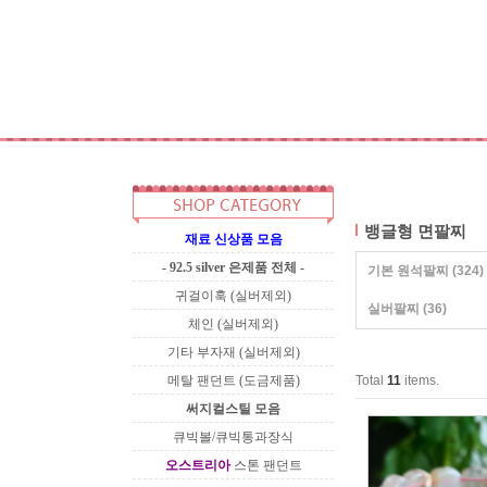
뱅글형 면팔찌
재료 신상품 모음
- 92.5 silver 은제품 전체 -
기본 원석팔찌
(324)
귀걸이훅 (실버제외)
실버팔찌
(36)
체인 (실버제외)
기타 부자재 (실버제외)
메탈 팬던트 (도금제품)
Total
11
items.
써지컬스틸 모음
큐빅볼/큐빅통과장식
오스트리아
스톤 팬던트