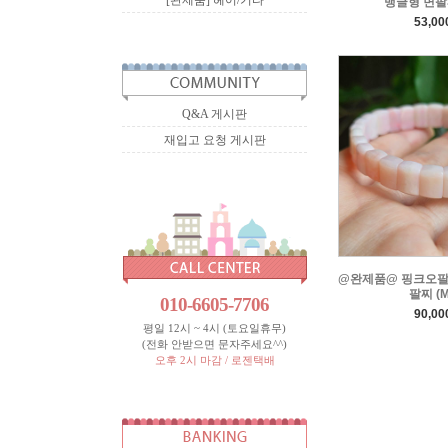
[완제품] 헤어/기타
뱅글형 면팔찌
53,0
Q&A 게시판
재입고 요청 게시판
@완제품@ 핑크오팔
팔찌 (M
010-6605-7706
90,0
평일 12시 ~ 4시 (토요일휴무)
(전화 안받으면 문자주세요^^)
오후 2시 마감 / 로젠택배