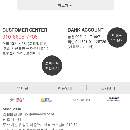
더보기 ▼
CUSTOMER CENTER
BANK ACCOUNT
010-6605-7706
비회원
농협 097-12-171097
1:1 문의
국민 544301-01-125726
평일 12시 ~ 4시 (토요일휴무)
(예금주 : 조수연)
(전화 안받으면 문자주세요^^)
오후 2시 마감 / 로젠택배
고객센터
연결하기
PC 버전
이용안내
고객센터
since 2004
쇼핑몰명
젬비즈 gembeads.co.kr
상호
나나젬
주소
대전 유성구 배울2로 19 테크노밸리 910-801
대표
조수연
개인정보 보호책임자
조수연