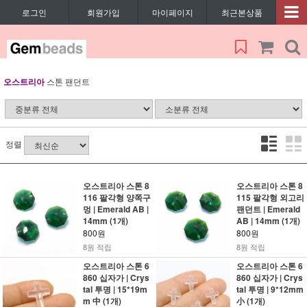
로그인
회원가입
마이페이지
최근본상품
오스트리아
스톤 팬던트
정렬
오스트리아 스톤 8
오스트리아 스톤 8
116 팔각형 양쪽구
115 팔각형 외고리
멍 | Emerald AB |
팬던트 | Emerald
14mm (1개)
AB | 14mm (1개)
800원
800원
8원 적립
8원 적립
오스트리아 스톤 6
오스트리아 스톤 6
860 십자가 | Crys
860 십자가 | Crys
tal 투명 | 15*19m
tal 투명 | 9*12mm
m 中 (1개)
小 (1개)