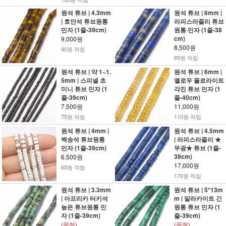
원석 튜브 | 4.3mm
원석 튜브 | 6mm |
| 호안석 튜브원통
라피스라줄리 튜브
민자 (1줄-39cm)
원통 민자 (1줄-38
cm)
9,000원
8,500원
90원 적립
85원 적립
원석 튜브 | 약 1~1.
원석 튜브 | 6mm |
5mm | 스피넬 초
옐로우 플로라이트
미니 튜브 민자 (1
각진 튜브 민자 (1
줄-39cm)
줄-40cm)
7,500원
11,000원
75원 적립
110원 적립
원석 튜브 | 4mm |
원석 튜브 | 4.5mm
백송석 튜브원통
| 라피스라줄리 ★
민자 (1줄-39cm)
무광★ 튜브 (1줄-
39cm)
6,500원
17,000원
65원 적립
170원 적립
원석 튜브 | 3.3mm
원석 튜브 | 5*13m
| 아프리카 터키석
m | 말라카이트 긴
높은 튜브원통 민
원통 튜브 민자 (1
자 (1줄-39cm)
줄-39cm)
(품절)
(품절)