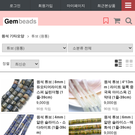
로그인
회원가입
마이페이지
최근본상품
원석 기타모양
튜브 (원통)
정렬
원석 튜브 | 8mm |
원석 튜브 | 4*13m
듀모티어라이트 재
m | 라이트 얼룩 중
스퍼 실린더형 (1
국옥 아이스옥 긴
줄-39cm)
막대 (1줄-39cm)
9,000원
9,000원
90원 적립
90원 적립
원석 튜브 | 4mm |
원석 튜브 | 6mm |
얇은 슬라이스 - 소
얇은 슬라이스 - 매
다라이트 (1줄-39c
화석 (1줄-39cm)
m)
9,000원