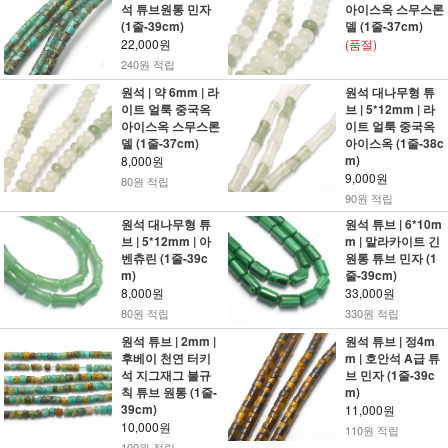
석 튜브원통 민자
아이스옥 스무스론
(1줄-39cm)
델 (1줄-37cm)
22,000원
(품절)
240원 적립
원석 | 약 6mm | 라
원석 대나무형 튜
이트 얼룩 중국옥
브 | 5*12mm | 라
아이스옥 스무스론
이트 얼룩 중국옥
델 (1줄-37cm)
아이스옥 (1줄-38c
m)
8,000원
9,000원
80원 적립
90원 적립
원석 대나무형 튜
원석 튜브 | 6*10m
브 | 5*12mm | 아
m | 말라카이트 긴
벤츄린 (1줄-39c
원통 튜브 민자 (1
m)
줄-39cm)
8,000원
33,000원
80원 적립
330원 적립
원석 튜브 | 2mm |
원석 튜브 | 정4m
후베이 천연 터키
m | 호안석 A급 튜
석 지그재그 불규
브 민자 (1줄-39c
칙 튜브 원통 (1줄-
m)
39cm)
11,000원
10,000원
110원 적립
100원 적립