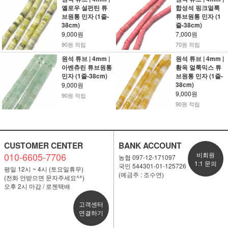
옐로우 설펀틴 튜
합성석 핑크얼룩
브원통 민자 (1줄-
튜브원통 민자 (1
38cm)
줄-38cm)
9,000원
7,000원
90원 적립
70원 적립
원석 튜브 | 4mm |
원석 튜브 | 4mm |
아벤츄린 튜브원통
황옥 얼룩믹스 튜
민자 (1줄-38cm)
브원통 민자 (1줄-
38cm)
9,000원
9,000원
90원 적립
90원 적립
CUSTOMER CENTER
BANK ACCOUNT
010-6605-7706
비회원
농협 097-12-171097
1:1 문의
국민 544301-01-125726
평일 12시 ~ 4시 (토요일휴무)
(예금주 : 조수연)
(전화 안받으면 문자주세요^^)
오후 2시 마감 / 로젠택배
고객센터
연결하기