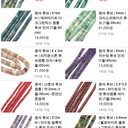
원석 튜브 | 4*4m
원석 튜브 | 4mm |
m | 애퍼타이트 다
크리소프레이즈 튜
크그린믹스 원통
브 (1줄-39cm)
튜브 민자 (1줄-40
21,000원
cm)
210원 적립
14,000원
140원 적립
원석 튜브 | 6 x 3m
원석 튜브 | 4mm |
m | 피치문스톤 튜
자수정 튜브 민자
브원통 민자 (★반
(1줄-40cm)
줄-20cm)
13,000원
21,000원
130원 적립
210원 적립
원석 | 산호석 튜브
원석 튜브 | 2.5*3.5
원통 | 약 2mm (1
mm | 파이로프 가
줄-39cm) -천연산
넷 튜브원통 파이
호염색
프 (1줄-39cm)
14,000원
19,500원
140원 적립
195원 적립
원석 튜브 | 3*2m
원석 튜브 | 3.9mm
m | 자수정 얼룩믹
| 플로라이트 옐로
스 튜브 민자 (1줄-
+그린믹스 튜브원