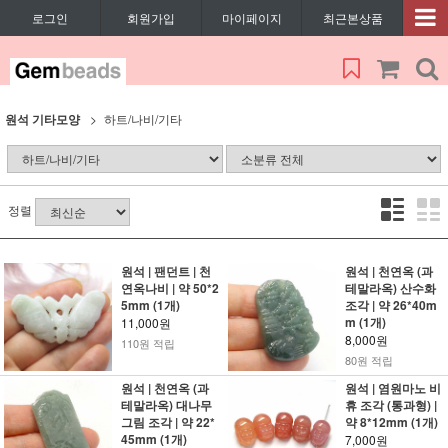
로그인
회원가입
마이페이지
최근본상품
원석 기타모양
하트/나비/기타
정렬
원석 | 팬던트 | 천
원석 | 천연옥 (과
연옥나비 | 약 50*2
테말라옥) 산수화
5mm (1개)
조각 | 약 26*40m
m (1개)
11,000원
8,000원
110원 적립
80원 적립
원석 | 천연옥 (과
원석 | 염원마노 비
테말라옥) 대나무
휴 조각 (통과형) |
그림 조각 | 약 22*
약 8*12mm (1개)
45mm (1개)
7,000원