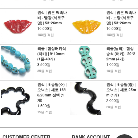
원석 | 밝은 뾰족나
원석 | 밝은 뾰족나
비 - 빨강 (세로구
비 - 노랑 (세로구
멍) | 53*26mm
멍) | 53*26mm
10,000원
10,000원
100원 적립
100원 적립
해골 | 합성터키석
해골(납작) | 합성
(터키) | 9*10mm
송석 (터키) | 20*2
(1줄-40개)
2mm (4개)
3,500원
1,000원
35원 적립
10원 적립
원석 | 초승달(소) |
원석 | 초승달(중) |
오닉스 | 세로 16/1
오닉스 | 세로 25m
8/20mm 선택 (1
m (1개)
개)
2,000원
1,500원
20원 적립
15원 적립
CUSTOMER CENTER
BANK ACCOUNT