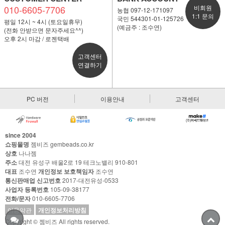
010-6605-7706
비회원
농협 097-12-171097
1:1 문의
국민 544301-01-125726
평일 12시 ~ 4시 (토요일휴무)
(예금주 : 조수연)
(전화 안받으면 문자주세요^^)
오후 2시 마감 / 로젠택배
고객센터
연결하기
PC 버전
이용안내
고객센터
since 2004
쇼핑몰명
젬비즈 gembeads.co.kr
상호
나나젬
주소
대전 유성구 배울2로 19 테크노밸리 910-801
대표
조수연
개인정보 보호책임자
조수연
통신판매업 신고번호
2017-대전유성-0533
사업자 등록번호
105-09-38177
전화/문자
010-6605-7706
이용약관
개인정보처리방침
Copyright © 젬비즈 All rights reserved.