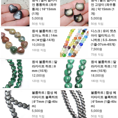
원석 | 실버 옵시디
원석 | 골드 옵시디
언 통통하트 (좌우
언 고양이 (좌우통
통과) | 16*15mm
과) | 약 15mm (1
(1개)
개)
5,000원
5,000원
50원 적립
50원 적립
원석 볼륨하트 | 인
디스크 | 유리 캣츠
도마노 하트 | 14m
아이 멀티믹스 미
m (★반줄-14개)
니하트 | 5.5~6mm
(1줄-37cm-65개)
10,000원
7,500원
100원 적립
75원 적립
원석 볼륨하트 | 말
원석 볼륨하트 | 말
라카이트 하트 | 8
라카이트 하트 | 12
mm (10개)
mm (10개)
12,000원
18,000원
120원 적립
180원 적립
볼륨하트 | 합성 헤
볼륨하트 | 합성 헤
마타이트 볼록하트
마타이트 볼록하트
| 8*7mm (1줄-40c
| 6*5mm (1줄-40c
m)
m)
5,500원
5,000원
55원 적립
50원 적립