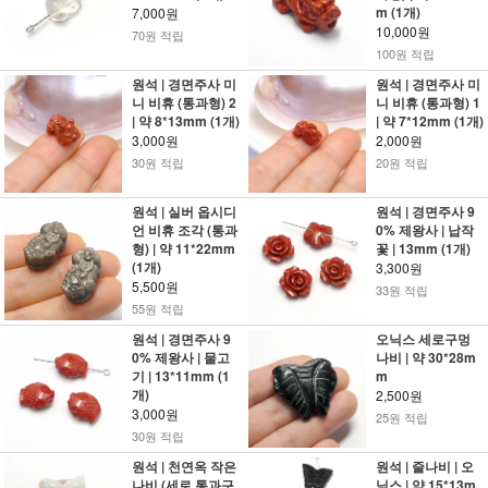
m (1개)
7,000원
10,000원
70원 적립
100원 적립
원석 | 경면주사 미
원석 | 경면주사 미
니 비휴 (통과형) 2
니 비휴 (통과형) 1
| 약 8*13mm (1개)
| 약 7*12mm (1개)
3,000원
2,000원
30원 적립
20원 적립
원석 | 실버 옵시디
원석 | 경면주사 9
언 비휴 조각 (통과
0% 제왕사 | 납작
형) | 약 11*22mm
꽃 | 13mm (1개)
(1개)
3,300원
5,500원
33원 적립
55원 적립
원석 | 경면주사 9
오닉스 세로구멍
0% 제왕사 | 물고
나비 | 약 30*28m
기 | 13*11mm (1
m
개)
2,500원
3,000원
25원 적립
30원 적립
원석 | 천연옥 작은
원석 | 줄나비 | 오
나비 (세로 통과구
닉스 | 약 15*13m