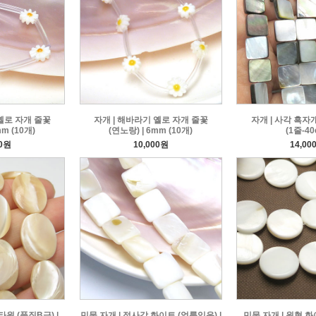
옐로 자개 줄꽃
자개 | 해바라기 옐로 자개 줄꽃
자개 | 사각 흑자개 
mm (10개)
(연노랑) | 6mm (10개)
(1줄-40
00원
10,000원
14,00
타원 (품질B급) |
민물 자개 | 정사각 화이트 (얼룩있음) |
민물 자개 | 원형 화이