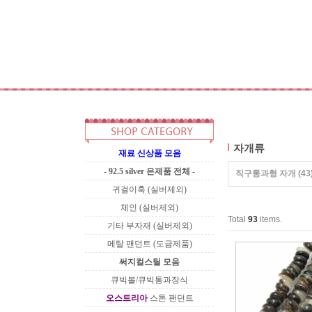
자개류
재료 신상품 모음
- 92.5 silver 은제품 전체 -
직구통과형 자개
(43
귀걸이훅 (실버제외)
체인 (실버제외)
Total
93
items.
기타 부자재 (실버제외)
메탈 팬던트 (도금제품)
써지컬스틸 모음
큐빅볼/큐빅통과장식
오스트리아
스톤 팬던트