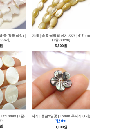
줄 (B급 섞임) |
자개 | 술통 쌀알 베이지 자개 | 4*7mm
-36개)
(1줄-39cm)
0원
5,500원
13*18mm (1줄-
자개 | 동글5잎꽃 | 15mm 흑자개 (1개)
개)
0원
3,000원