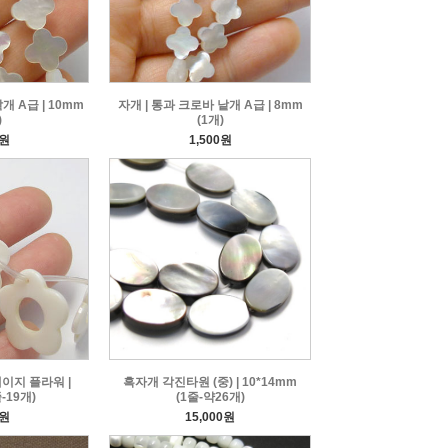
개 A급 | 10mm
자개 | 통과 크로바 낱개 A급 | 8mm
)
(1개)
0원
1,500원
데이지 플라워 |
흑자개 각진타원 (중) | 10*14mm
-19개)
(1줄-약26개)
0원
15,000원