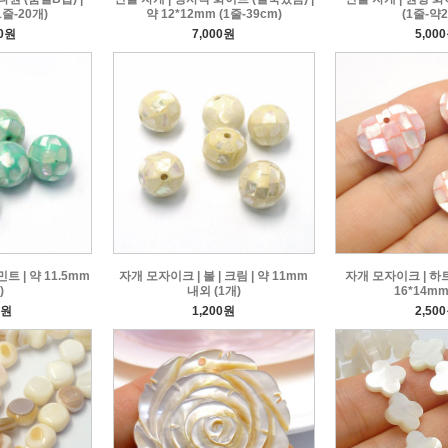
1줄-20개)
약 12*12mm (1줄-39cm)
(1줄-약2
00원
7,000원
5,00
민트 | 약 11.5mm
자개 모자이크 | 볼 | 크림 | 약 11mm
자개 모자이크 | 하트(
)
내외 (1개)
16*14mm
0원
1,200원
2,50