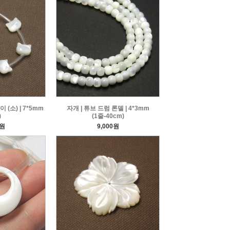
(소) | 7*5mm
자개 | 튜브 드럼 론델 | 4*3mm
)
(1줄-40cm)
0원
9,000원