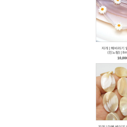
자개 | 해바라기 
(진노랑) | 8
10,0
자개 | 마블 베이지 