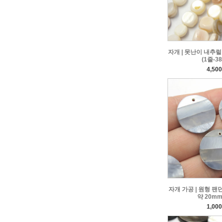
자개 | 못난이 내추럴 
(1줄-3
4,50
자개 가공 | 원형 팬던
약 20mm
1,00