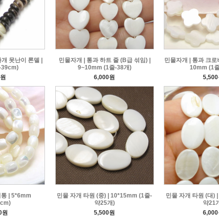
개 못난이 론델 |
민물자개 | 통과 하트 줄 (B급 섞임) |
민물자개 | 통과 크로바 
-39cm)
9~10mm (1줄-38개)
10mm (1줄
0원
6,000원
5,50
통 | 5*6mm
민물 자개 타원 (중) | 10*15mm (1줄-
민물 자개 타원 (대) | 
9cm)
약25개)
약21
00원
5,500원
6,00