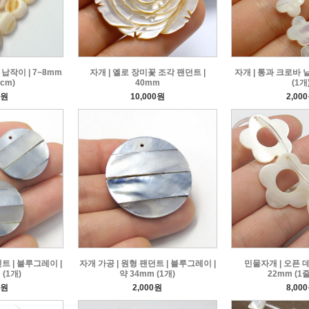
납작이 | 7~8mm
자개 | 옐로 장미꽃 조각 팬던트 |
자개 | 통과 크로바 낱
8cm)
40mm
(1개
0원
10,000원
2,00
트 | 블루그레이 |
자개 가공 | 원형 팬던트 | 블루그레이 |
민물자개 | 오픈 
 (1개)
약 34mm (1개)
22mm (1줄
0원
2,000원
8,00