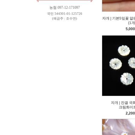
농협 097-12-171097
국민 544301-01-125726
자개 | 기본5잎꽃 얇은
(예금주 : 조수연)
(1개
5,00
자개 | 잔결 국화
크림화이트 
2,20