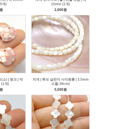
5개)
12mm (1개)
0원
2,000원
소) | 핑크 | 약
자개 | 튜브 실린더 사각원통 | 3.5mm
 (1개)
(1줄-39cm)
0원
5,500원