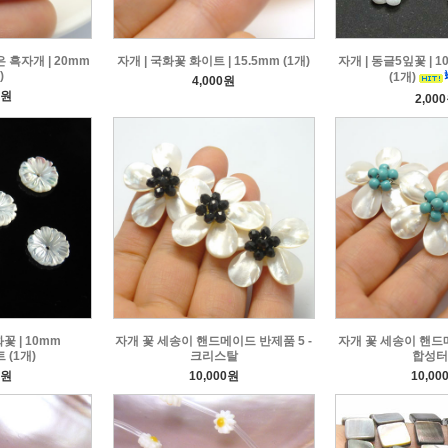
 흑자개 | 20mm
자개 | 국화꽃 화이트 | 15.5mm (1개)
자개 | 동글5잎꽃 |
)
(1개)
4,000원
0원
2,00
꽃 | 10mm
자개 꽃 세송이 핸드메이드 반제품 5 -
자개 꽃 세송이 핸드메
(1개)
크리스탈
합성터
0원
10,000원
10,00