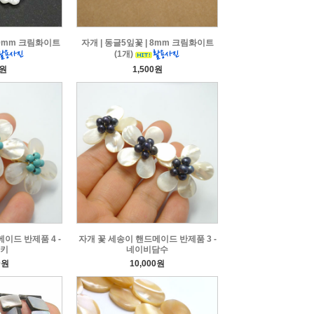
 10mm 크림화이트
자개 | 동글5잎꽃 | 8mm 크림화이트
(1개)
0원
1,500원
이드 반제품 4 -
자개 꽃 세송이 핸드메이드 반제품 3 -
키
네이비담수
0원
10,000원