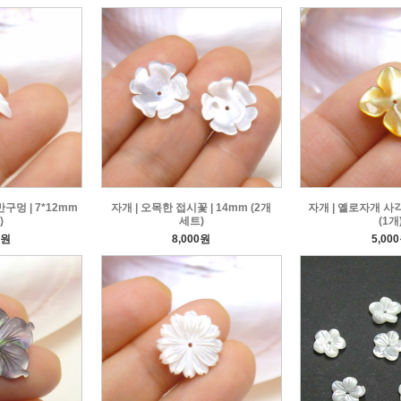
구멍 | 7*12mm
자개 | 오목한 접시꽃 | 14mm (2개
자개 | 옐로자개 사각
)
세트)
(1개
0원
8,000원
5,00