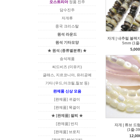
오스트리아
정품 진주
담수진주
자개류
중국 크리스탈
원석 라운드
자개 | 내추럴 블랙자
원석 기타모양
5mm (1줄
5,00
★ 원석 (종류별분류) ★
송석제품
씨드비즈 (미유키)
글래스, 지르코니아, 유리공예
기타 (우드,아크릴,칠보 등)
완제품 신상 모음
[완제품] 귀걸이
[완제품] 목걸이
★ [완제품] 팔찌 ★
[완제품] 반지
자개 | 튜브 드럼
(1줄-3
[완제품] 브로치
12,0