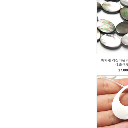
흑자개 각진타원 (대)
(1줄-약
17,0