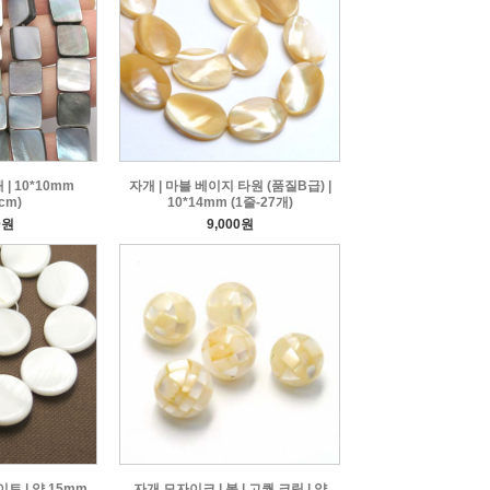
| 10*10mm
자개 | 마블 베이지 타원 (품질B급) |
cm)
10*14mm (1줄-27개)
0원
9,000원
트 | 약 15mm
자개 모자이크 | 볼 | 고퀄 크림 | 약