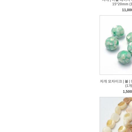
15*20mm (
11,0
자개 모자이크 | 볼 | 
(1개
1,50