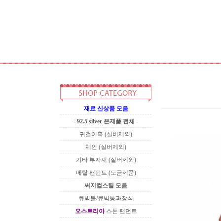
재료 신상품 모음
- 92.5 silver 은제품 전체 -
귀걸이훅 (실버제외)
체인 (실버제외)
기타 부자재 (실버제외)
메탈 팬던트 (도금제품)
써지컬스틸 모음
큐빅볼/큐빅통과장식
오스트리아
스톤 팬던트