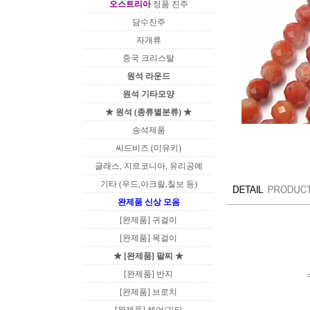
오스트리아
정품 진주
담수진주
자개류
중국 크리스탈
원석 라운드
원석 기타모양
★ 원석 (종류별분류) ★
송석제품
씨드비즈 (미유키)
글래스, 지르코니아, 유리공예
기타 (우드,아크릴,칠보 등)
완제품 신상 모음
[완제품] 귀걸이
[완제품] 목걸이
★ [완제품] 팔찌 ★
[완제품] 반지
[완제품] 브로치