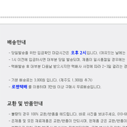
================================================================