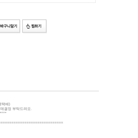
젠택배)
구매결정 부탁드려요.
^^*
==============================