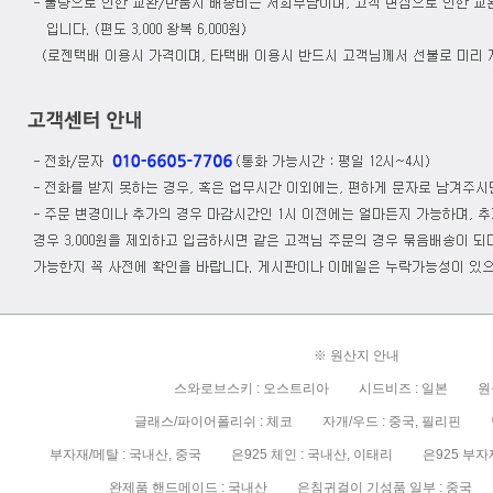
※ 원산지 안내
스와로브스키 : 오스트리아 시드비즈 : 일본 원석
글래스/파이어폴리쉬 : 체코 자개/우드 : 중국, 필리핀 담
부자재/메탈 : 국내산, 중국 은925 체인 : 국내산, 이태리 은925 부자재/
완제품 핸드메이드 : 국내산 은침귀걸이 기성품 일부 : 중국 