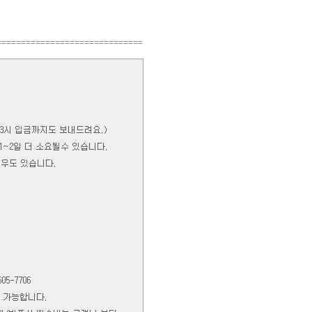
==============================