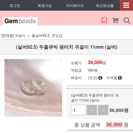
로그인
회원가입
마이페이지
최근본상품
[완제품] 귀걸이
올실버92.5_무도금
(실버92.5) 두줄큐빅 원터치 귀걸이 11mm (실버)
36,000
상품가
원
적립금
360원
배송비
(조건)
지역별
(실버92.5) 두줄큐빅 원터치 귀
걸이 11mm (실버)
36,000
원
+1
-1
36,000
원
총 상품 금액