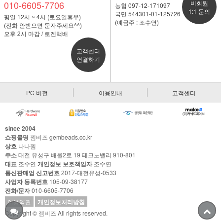
010-6605-7706
비회원
농협 097-12-171097
1:1 문의
국민 544301-01-125726
평일 12시 ~ 4시 (토요일휴무)
(예금주 : 조수연)
(전화 안받으면 문자주세요^^)
오후 2시 마감 / 로젠택배
고객센터
연결하기
PC 버전
이용안내
고객센터
since 2004
쇼핑몰명
젬비즈 gembeads.co.kr
상호
나나젬
주소
대전 유성구 배울2로 19 테크노밸리 910-801
대표
조수연
개인정보 보호책임자
조수연
통신판매업 신고번호
2017-대전유성-0533
사업자 등록번호
105-09-38177
전화/문자
010-6605-7706
이용약관
개인정보처리방침
Copyright © 젬비즈 All rights reserved.