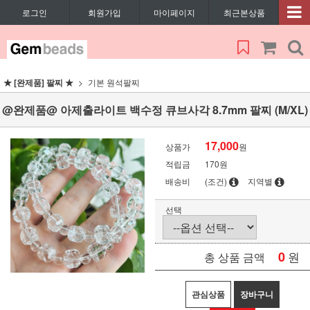
로그인
회원가입
마이페이지
최근본상품
★ [완제품] 팔찌 ★
기본 원석팔찌
@완제품@ 아제출라이트 백수정 큐브사각 8.7mm 팔찌 (M/XL)
17,000
상품가
원
적립금
170원
배송비
(조건)
지역별
선택
0
원
총 상품 금액
관심상품
장바구니