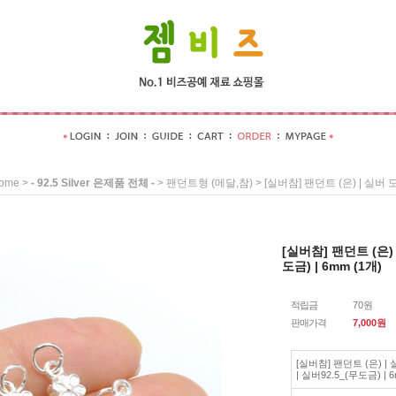
>
>
> [실버참] 팬던트 (은) | 실버 
ome
- 92.5 Silver 은제품 전체 -
팬던트형 (메달,참)
[실버참] 팬던트 (은)
도금) | 6mm (1개)
적립금
70원
판매가격
7,000
원
[실버참] 팬던트 (은) 
| 실버92.5_(무도금) | 