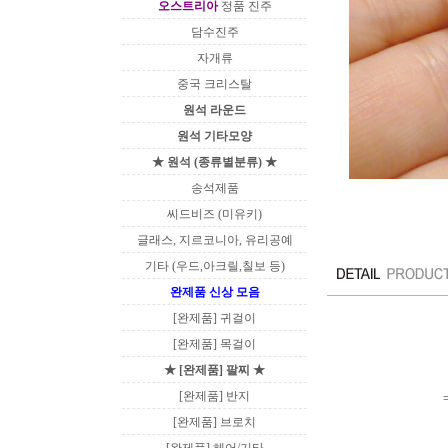
오스트리아
정품 진주
담수진주
자개류
중국 크리스탈
원석 라운드
원석 기타모양
★ 원석 (종류별분류) ★
송석제품
씨드비즈 (미유키)
글래스, 지르코니아, 유리공예
기타 (우드,아크릴,칠보 등)
완제품 신상 모음
[완제품] 귀걸이
[완제품] 목걸이
★ [완제품] 팔찌 ★
[완제품] 반지
[완제품] 브로치