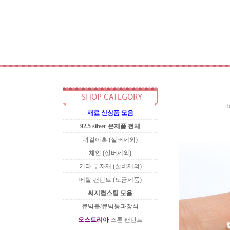
H
재료 신상품 모음
- 92.5 silver 은제품 전체 -
귀걸이훅 (실버제외)
체인 (실버제외)
기타 부자재 (실버제외)
메탈 팬던트 (도금제품)
써지컬스틸 모음
큐빅볼/큐빅통과장식
오스트리아
스톤 팬던트