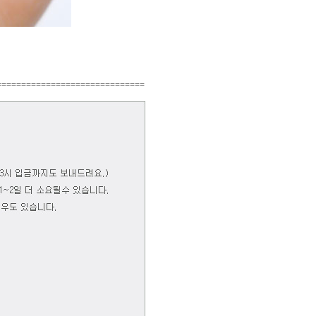
==============================