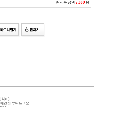
총 상품 금액
7,000
원
젠택배)
구매결정 부탁드려요.
^^*
==============================