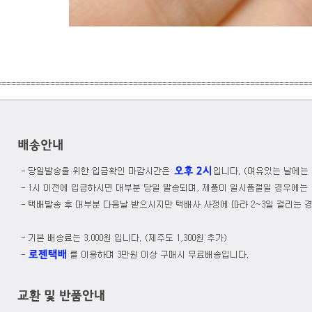
================================================================