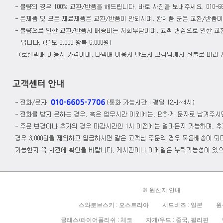
※ 원산지 안내
스와로브스키 : 오스트리아 시드비즈 : 일본 원석
글래스/파이어폴리쉬 : 체코 자개/우드 : 중국, 필리핀 담