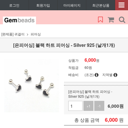
로그인
회원가입
마이페이지
최근본상품
[완제품] 귀걸이
피어싱
[은피어싱] 블랙 하트 피어싱 - Silver 925 (낱개1개)
6,000
상품가
원
적립금
60원
배송비
(조건)
지역별
[은피어싱] 블랙 하트 피어싱 -
Silver 925 (낱개1개)
6,000
원
+1
-1
6,000
원
총 상품 금액