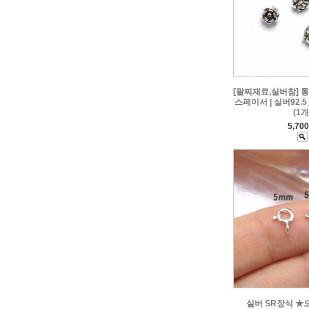
[팔찌재료,실버참] 통
스페이서 | 실버92.5
(1개
5,70
실버 SR장식 ★오