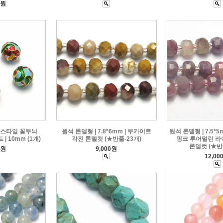
0원
보스타일 꽃무늬
원석 론델형 | 7.8*6mm | 무카이트
원석 론델형 | 7.5*
| 10mm (1개)
각진 론델컷 (★반줄-23개)
핑크 투어멀린 라
론델컷 (★반
0원
9,000원
12,00