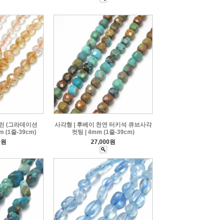
트린 (그라데이션
사각형 | 후베이 천연 터키석 큐브사각
 (1줄-39cm)
컷팅 | 4mm (1줄-39cm)
0원
27,000원