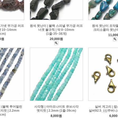
 가넷 무가공 러프
원석 못난이 | 블랙 스피넬 무가공 러프
원석 못난이 조약돌 |
 10~14mm
너겟 불규칙 | 약 8~10mm
크리소콜라 못난이 
9cm)
(1줄-35~38개)
11,00
00원
20,000원
 (블랙 투어멀린
사각형 | 아마조나이트 큐브사각
실버 게고리 | 랍
컷 | 2.2mm
엣지컷 | 2.3mm (1줄-39cm)
실버92.5_(신주버니시)
9cm)
8,000원
6,00