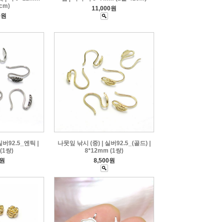
cm)
11,000원
0원
실버92.5_엔틱 |
나뭇잎 낚시 (중) | 실버92.5_(골드) |
(1쌍)
8*12mm (1쌍)
0원
8,500원