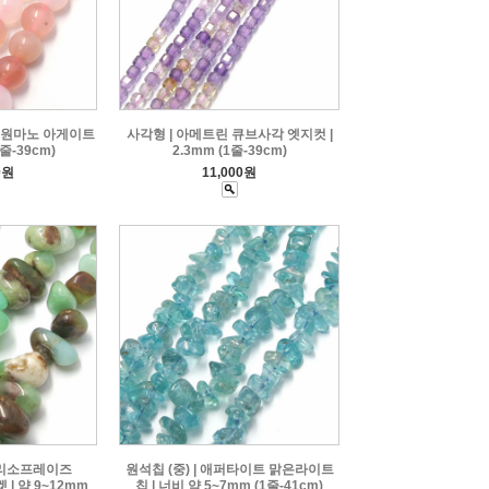
 염원마노 아게이트
사각형 | 아메트린 큐브사각 엣지컷 |
1줄-39cm)
2.3mm (1줄-39cm)
0원
11,000원
크리소프레이즈
원석칩 (중) | 애퍼타이트 맑은라이트
| 약 9~12mm
칩 | 너비 약 5~7mm (1줄-41cm)