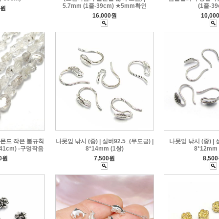
5.7mm (1줄-39cm) ★5mm확인
(1줄-39
0원
16,000원
10,00
아몬드 작은 불규칙
나뭇잎 낚시 (중) | 실버92.5_(무도금) |
나뭇잎 낚시 (중) | 
-41cm) -구멍작음
8*14mm (1쌍)
8*12mm 
00원
7,500원
8,50