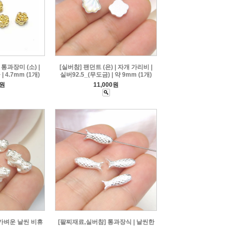
통과장미 (소) |
[실버참] 팬던트 (은) | 자개 가리비 |
 4.7mm (1개)
실버92.5_(무도금) | 약 9mm (1개)
0원
11,000원
 가벼운 날씬 비휴
[팔찌재료,실버참] 통과장식 | 날씬한