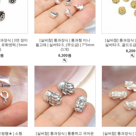
과장식 | 3면 장미
[실버참] 통과장식 | 통과형 미니
[실버참] 통과장식 | 
_유화엔틱 | 5mm
돌고래 | 실버92.5_(무도금) | 7*5mm
실버92.5_골드도금 |
)
(1개)
6,20
0원
6,300원
링땜★ | 소형
[실버참] 통과장식 | 통통하고 귀여운
[실버참] 통과장식 |