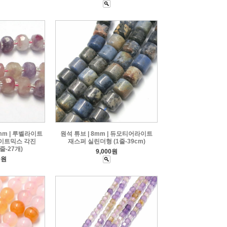
5mm | 루벨라이트
원석 튜브 | 8mm | 듀모티어라이트
이트믹스 각진
재스퍼 실린더형 (1줄-39cm)
줄-27개)
9,000원
0원