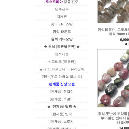
오스트리아
정품 진주
담수진주
자개류
중국 크리스탈
원석칩 (대) | 로도크
원석 라운드
약 6~9mm (
원석 기타모양
6,00
★ 원석 (종류별분류) ★
송석제품
씨드비즈 (미유키)
글래스, 지르코니아, 유리공예
기타 (우드,아크릴,칠보 등)
완제품 신상 모음
[완제품] 귀걸이
[완제품] 목걸이
★ [완제품] 팔찌 ★
원석 못난이 조약돌 | 약
[완제품] 반지
투어멀린 빈티지 
[완제품] 브로치
(1줄-3
14,0