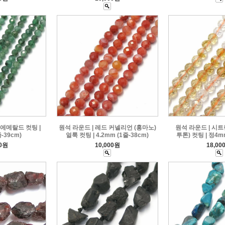
 에메랄드 컷팅 |
원석 라운드 | 레드 커넬리언 (홍마노)
원석 라운드 | 시
줄-39cm)
얼룩 컷팅 | 4.2mm (1줄-38cm)
투톤) 컷팅 | 정4mm
00원
10,000원
18,00