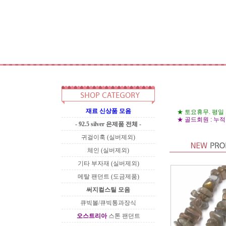
재료 신상품 모음
★ 토요휴무. 평일
★ 골드회원 : 누적구
- 92.5 silver 은제품 전체 -
귀걸이훅 (실버제외)
체인 (실버제외)
기타 부자재 (실버제외)
메탈 팬던트 (도금제품)
써지컬스틸 모음
큐빅볼/큐빅통과장식
오스트리아
스톤 팬던트