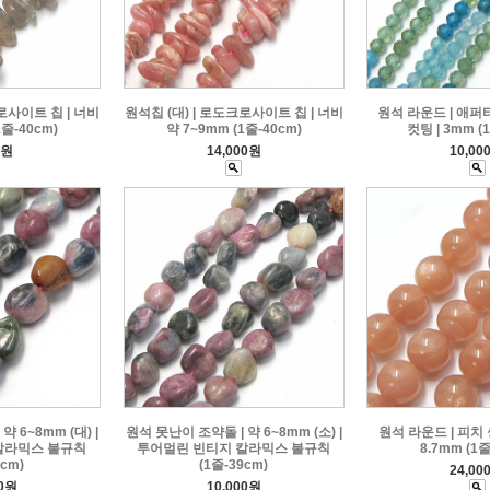
로사이트 칩 | 너비
원석칩 (대) | 로도크로사이트 칩 | 너비
원석 라운드 | 애
1줄-40cm)
약 7~9mm (1줄-40cm)
컷팅 | 3mm (
0원
14,000원
10,00
 6~8mm (대) |
원석 못난이 조약돌 | 약 6~8mm (소) |
원석 라운드 | 피치
칼라믹스 불규칙
투어멀린 빈티지 칼라믹스 불규칙
8.7mm (1줄
9cm)
(1줄-39cm)
24,00
00원
10,000원