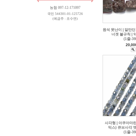
농협 097-12-171097
국민 544301-01-125726
(예금주 : 조수연)
원석 못난이 | 알만딘
너겟 불규칙 | 약
(1줄-3
20,0
사각형 | 아쿠아마린
믹스) 큐브사각 엣지
(1줄-3