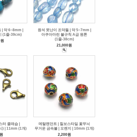
 약 6~8mm |
원석 못난이 조약돌 | 약 5~7mm |
(1줄-39cm)
아쿠아마린 불규칙 A급 원톤
(1줄-38cm)
0원
21,000원
스터 클래습 |
메탈팬던트 | 칠보스타일 꽃무늬
 | 11mm (1개)
무거운 금속볼 | 오렌지 | 10mm (1개)
0원
2,200원