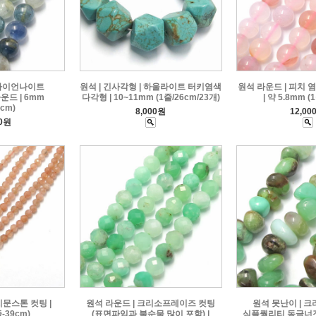
 카이언나이트
원석 | 긴사각형 | 하울라이트 터키염색
원석 라운드 | 피치
운드 | 6mm
다각형 | 10~11mm (1줄/26cm/23개)
| 약 5.8mm (
9cm)
8,000원
12,00
00원
치문스톤 컷팅 |
원석 라운드 | 크리소프레이즈 컷팅
원석 못난이 | 
줄-39cm)
(표면파임과 불순물 많이 포함) |
심플퀄리티 동글너겟 