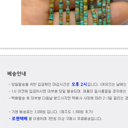
================================================================