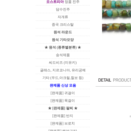
오스트리아
정품 진주
담수진주
자개류
중국 크리스탈
원석 라운드
원석 기타모양
★ 원석 (종류별분류) ★
송석제품
씨드비즈 (미유키)
글래스, 지르코니아, 유리공예
기타 (우드,아크릴,칠보 등)
완제품 신상 모음
[완제품] 귀걸이
[완제품] 목걸이
★ [완제품] 팔찌 ★
[완제품] 반지
[완제품] 브로치