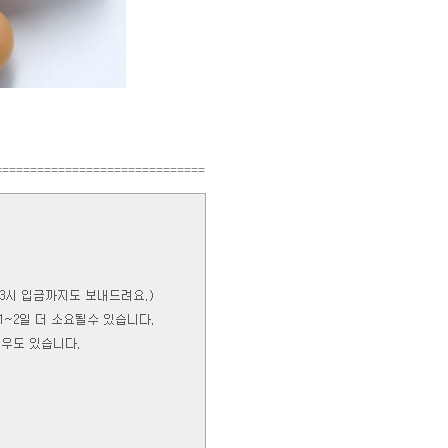
==============================