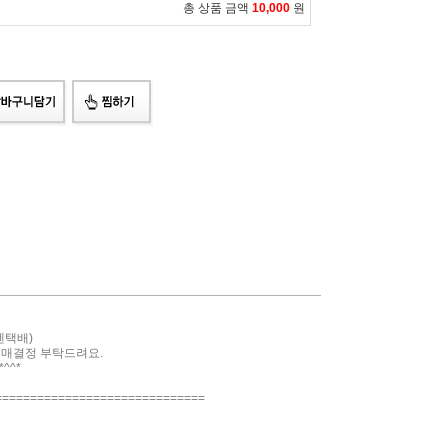
총 상품 금액
10,000
원
젠택배)
구매결정 부탁드려요.
^^*
==============================