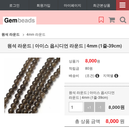
로그인
회원가입
마이페이지
최근본상품
원석 라운드
4mm 라운드
원석 라운드 | 아이스 옵시디언 라운드 | 4mm (1줄-39cm)
8,000
상품가
원
적립금
80원
배송비
(조건)
지역별
원석 라운드 | 아이스 옵시디언
라운드 | 4mm (1줄-39cm)
8,000
원
+1
-1
8,000
원
총 상품 금액