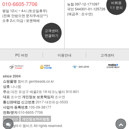
010-6605-7706
비회원
농협 097-12-171097
1:1 문의
국민 544301-01-125726
평일 12시 ~ 4시 (토요일휴무)
(예금주 : 조수연)
(전화 안받으면 문자주세요^^)
오후 2시 마감 / 로젠택배
고객센터
연결하기
PC 버전
이용안내
고객센터
since 2004
쇼핑몰명
젬비즈 gembeads.co.kr
상호
나나젬
주소
대전 유성구 배울2로 19 테크노밸리 910-801
대표
조수연
개인정보 보호책임자
조수연
통신판매업 신고번호
2017-대전유성-0533
사업자 등록번호
105-09-38177
전화/문자
010-6605-7706
이용약관
개인정보처리방침
Copyright © 젬비즈 All rights reserved.