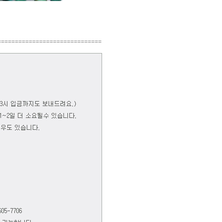
==============================