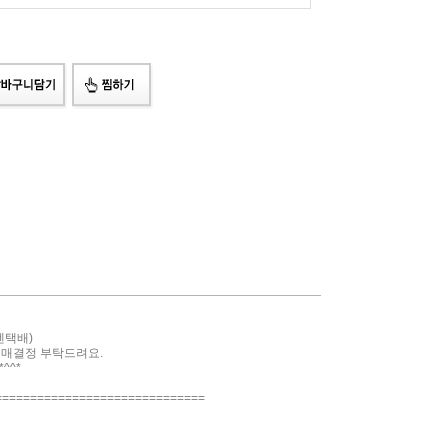
젠택배)
구매결정 부탁드려요.
^^*
==============================