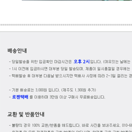
================================================================