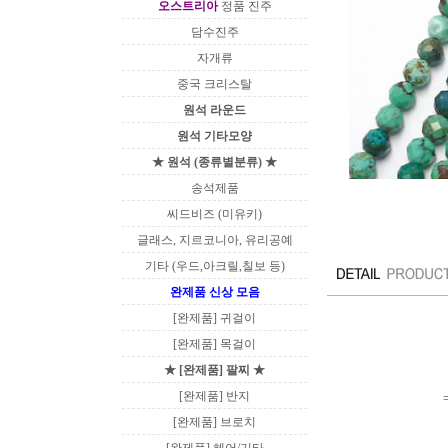
오스트리아
정품 진주
담수진주
자개류
중국 크리스탈
원석 라운드
원석 기타모양
★ 원석 (종류별분류) ★
송석제품
씨드비즈 (미유키)
글래스, 지르코니아, 유리공예
기타 (우드,아크릴,칠보 등)
완제품 신상 모음
[완제품] 귀걸이
[완제품] 목걸이
★ [완제품] 팔찌 ★
[완제품] 반지
[완제품] 브로치