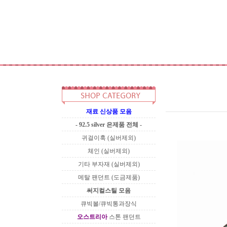
재료 신상품 모음
- 92.5 silver 은제품 전체 -
귀걸이훅 (실버제외)
체인 (실버제외)
기타 부자재 (실버제외)
메탈 팬던트 (도금제품)
써지컬스틸 모음
큐빅볼/큐빅통과장식
오스트리아
스톤 팬던트