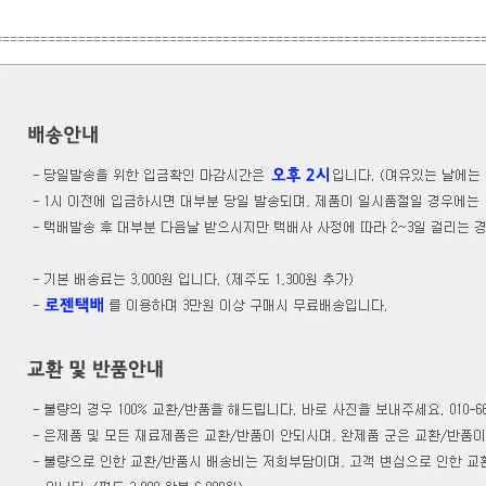
================================================================