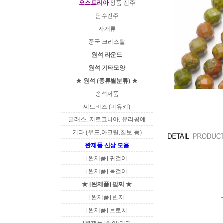
오스트리아
정품 진주
담수진주
자개류
중국 크리스탈
원석 라운드
원석 기타모양
★ 원석 (종류별분류) ★
송석제품
씨드비즈 (미유키)
글래스, 지르코니아, 유리공예
기타 (우드,아크릴,칠보 등)
완제품 신상 모음
[완제품] 귀걸이
[완제품] 목걸이
★ [완제품] 팔찌 ★
[완제품] 반지
[완제품] 브로치