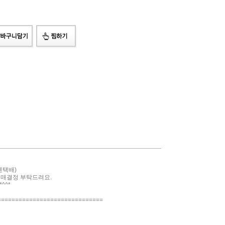
젠택배)
구매결정 부탁드려요.
^^*
==============================