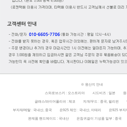
※ 원산지 안내
스와로브스키 : 오스트리아 시드비즈 : 일본 원석
글래스/파이어폴리쉬 : 체코 자개/우드 : 중국, 필리핀 담
부자재/메탈 : 국내산, 중국 은925 체인 : 국내산, 이태리 은925 부자재/
완제품 핸드메이드 : 국내산 은침귀걸이 기성품 일부 : 중국 