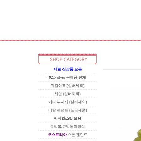
재료 신상품 모음
- 92.5 silver 은제품 전체 -
귀걸이훅 (실버제외)
체인 (실버제외)
기타 부자재 (실버제외)
메탈 팬던트 (도금제품)
써지컬스틸 모음
큐빅볼/큐빅통과장식
오스트리아
스톤 팬던트