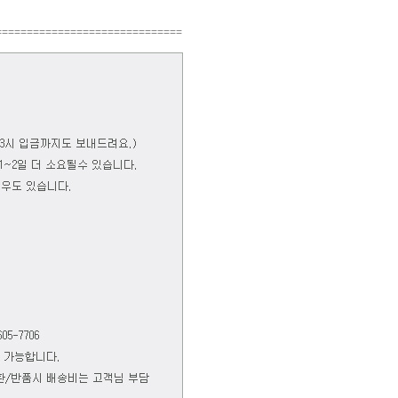
==============================