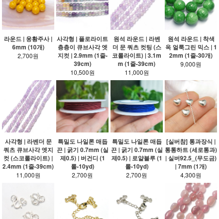
라운드 | 웅황주사 |
사각형 | 플로라이트
원석 라운드 | 라벤
원석 라운드 | 착색
6mm (10개)
층층이 큐브사각 엣
더 문 쿼츠 컷팅 (스
옥 얼룩그린 믹스 | 1
지컷 | 2.9mm (1줄-
코롤라이트) | 3.1m
2mm (1줄-30개)
2,700원
39cm)
m (1줄-39cm)
9,000원
10,500원
11,000원
사각형 | 라벤더 문
특밀도 나일론 매듭
특밀도 나일론 매듭
[실버참] 통과장식 |
쿼츠 큐브사각 엣지
끈 | 굵기 0.7mm (실
끈 | 굵기 0.7mm (실
통통하트 (세로통과)
컷 (스코롤라이트) |
제0.5) | 버건디 (1
제0.5) | 로얄블루 (1
| 실버92.5_(무도금)
2.4mm (1줄-39cm)
롤-10yd)
롤-10yd)
| 7mm (1개)
11,000원
2,700원
2,700원
4,300원