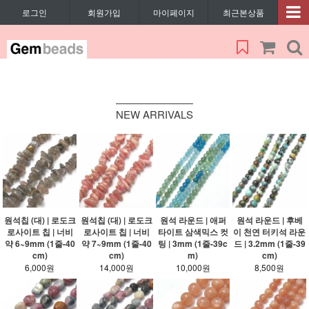
로그인
회원가입
마이페이지
최근본상품
NEW ARRIVALS
원석칩 (대) | 로도크
원석칩 (대) | 로도크
원석 라운드 | 애퍼
원석 라운드 | 후베
로사이트 칩 | 너비
로사이트 칩 | 너비
타이트 삼색믹스 컷
이 천연 터키석 라운
약 6~9mm (1줄-40
약 7~9mm (1줄-40
팅 | 3mm (1줄-39c
드 | 3.2mm (1줄-39
cm)
cm)
m)
cm)
6,000원
14,000원
10,000원
8,500원