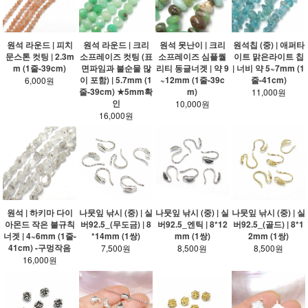
원석 라운드 | 피치
원석 라운드 | 크리
원석 못난이 | 크리
원석칩 (중) | 애퍼타
문스톤 컷팅 | 2.3m
소프레이즈 컷팅 (표
소프레이즈 심플퀄
이트 맑은라이트 칩
m (1줄-39cm)
면파임과 불순물 많
리티 동글너겟 | 약 9
| 너비 약 5~7mm (1
이 포함) | 5.7mm (1
~12mm (1줄-39c
줄-41cm)
6,000원
줄-39cm) ★5mm확
m)
11,000원
인
10,000원
16,000원
원석 | 하키마 다이
나뭇잎 낚시 (중) | 실
나뭇잎 낚시 (중) | 실
나뭇잎 낚시 (중) | 실
아몬드 작은 불규칙
버92.5_(무도금) | 8
버92.5_엔틱 | 8*12
버92.5_(골드) | 8*1
너겟 | 4~6mm (1줄-
*14mm (1쌍)
mm (1쌍)
2mm (1쌍)
41cm) -구멍작음
7,500원
8,500원
8,500원
16,000원