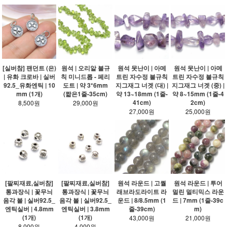
[실버참] 팬던트 (은)
원석 | 오리알 불규
원석 못난이 | 아메
원석 못난이 | 아메
| 유화 크로바 | 실버
칙 미니드롭 - 페리
트린 자수정 불규칙
트린 자수정 불규칙
92.5_유화엔틱 | 10
도트 | 약 3*6mm
지그재그 너겟 (대) |
지그재그 너겟 (중) |
mm (1개)
(짧은1줄-35cm)
약 13~18mm (1줄-
약 8~15mm (1줄-4
41cm)
2cm)
8,500원
29,000원
27,000원
25,000원
[팔찌재료,실버참]
[팔찌재료,실버참]
원석 라운드 | 고퀄
원석 라운드 | 투어
통과장식 | 꽃무늬
통과장식 | 꽃무늬
래브라도라이트 라
멀린 멀티믹스 라운
음각 볼 | 실버92.5_
음각 볼 | 실버92.5_
운드 | 8/8.5mm (1
드 | 7mm (1줄-39c
엔틱실버 | 4.8mm
엔틱실버 | 3.8mm
줄-39cm)
m)
(1개)
(1개)
43,000원
21,000원
8,000원
4,000원