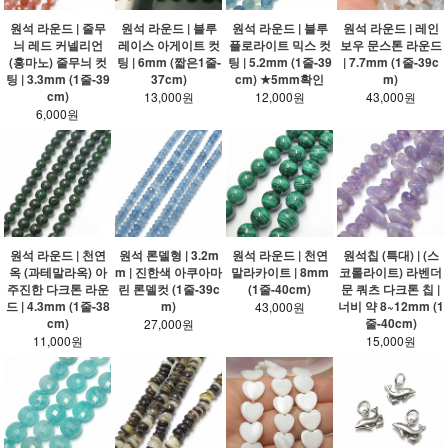
원석 라운드 | 줄무
원석 라운드 | 블루
원석 라운드 | 블루
원석 라운드 | 레인
늬 레드 커넬리언
레이스 아게이트 컷
플로라이트 믹스 컷
보우 문스톤 라운드
(홍마노) 줄무늬 컷
팅 | 6mm (짧은1줄-
팅 | 5.2mm (1줄-39
| 7.7mm (1줄-39c
팅 | 3.3mm (1줄-39
37cm)
cm) ★5mm확인
m)
cm)
13,000원
12,000원
43,000원
6,000원
원석 라운드 | 천연
원석 론델형 | 3.2m
원석 라운드 | 천연
원석칩 (특대) | (스
옥 (과테말라옥) 아
m | 진한색 아쿠아마
말라카이트 | 8mm
코롤라이트) 라벤더
주진한 다크톤 라운
린 론델컷 (1줄-39c
(1줄-40cm)
문 쿼츠 다크톤 칩 |
드 | 4.3mm (1줄-38
m)
너비 약 8~12mm (1
43,000원
cm)
줄-40cm)
27,000원
11,000원
15,000원