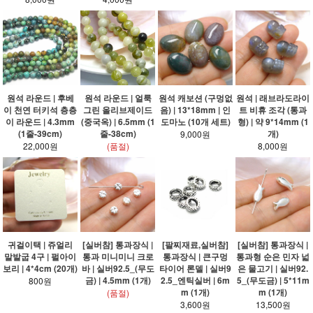
원석 라운드 | 후베
원석 라운드 | 얼룩
원석 캐보션 (구멍없
원석 | 래브라도라이
이 천연 터키석 층층
그린 올리브제이드
음) | 13*18mm | 인
트 비휴 조각 (통과
이 라운드 | 4.3mm
(중국옥) | 6.5mm (1
도마노 (10개 세트)
형) | 약 9*14mm (1
(1줄-39cm)
줄-38cm)
개)
9,000원
22,000원
(품절)
8,000원
귀걸이택 | 쥬얼리
[실버참] 통과장식 |
[팔찌재료,실버참]
[실버참] 통과장식 |
말발굽 4구 | 펄아이
통과 미니미니 크로
통과장식 | 큰구멍
통과형 순은 민자 넓
보리 | 4*4cm (20개)
바 | 실버92.5_(무도
타이어 론델 | 실버9
은 물고기 | 실버92.
금) | 4.5mm (1개)
2.5_엔틱실버 | 6m
5_(무도금) | 5*11m
800원
m (1개)
m (1개)
(품절)
3,600원
13,500원