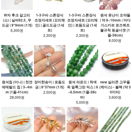
W자 후크 갈고리
1-3구바 스톤장식
1-3구바 스톤장식
원석 못난이 조약돌
(소) | 실버92.5_무
조정자세트 (꼬리체
조정자세트 (꼬리체
| 약 8~10mm | 마다
도금 | 9*9mm (1개)
인) | 골드도금 (1세
인) | 로듐도금 (1세
가스카르 로즈쿼츠
트)
트)
불규칙 동글너겟 (1
6,300원
줄-39cm)
2,300원
2,300원
8,000원
원석칩 (미니) | 천연
장미한송이 | 로듐도
원석 라운드 | 착색
new 실리콘 고무줄
에메랄드 칩 | 3~4m
금 | 8*37mm (1개)
옥 얼룩그린 믹스 | 6
(케이스) - 블랙 (약 3
m (1줄-41cm)
~6.5mm (1줄-38c
0미터)
2,500원
m)
28,000원
3,600원
5,000원