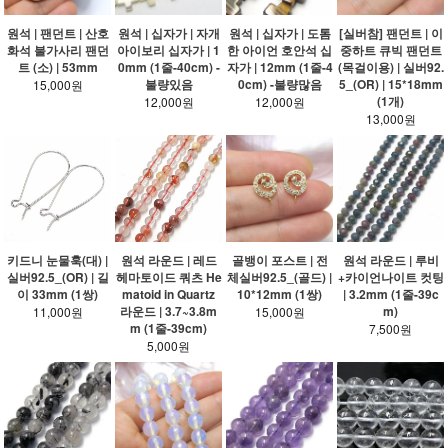
원석 | 팬던트 | 산호
원석 | 십자가 | 자개
원석 | 십자가 | 도톰
[실버참] 팬던트 | 이
화석 불가사리 팬던
아이보리 십자가 | 1
한 아이언 호안석 십
중하트 큐빅 팬던트
트 (소) | 53mm
0mm (1줄-40cm) -
자가 | 12mm (1줄-4
(목걸이용) | 실버92.
불량있음
0cm) -불량많음
5_(OR) | 15*18mm
15,000원
(1개)
12,000원
12,000원
13,000원
키드니 눈물훅(대) |
원석 라운드 | 레드
골뱅이 포스트 | 전
원석 라운드 | 루비
실버92.5_(OR) | 길
헤마토이드 쿼츠 He
체실버92.5_(골드) |
+카이언나이트 컷팅
이 33mm (1쌍)
matoid in Quartz
10*12mm (1쌍)
| 3.2mm (1줄-39c
라운드 | 3.7~3.8m
m)
11,000원
15,000원
m (1줄-39cm)
7,500원
5,000원