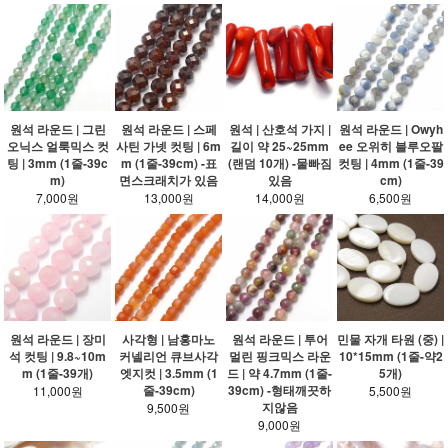
원석 라운드 | 그린
원석 라운드 | 스페
원석 | 산호석 가지 |
원석 라운드 | Owyh
오닉스 얼룩믹스 컷
사틴 가넷 컷팅 | 6m
길이 약 25~25mm
ee 오위히 블루오팔
팅 | 3mm (1줄-39c
m (1줄-39cm) -표
(랜덤 10개) -물빠짐
컷팅 | 4mm (1줄-39
m)
면스크래치가 있음
있음
cm)
7,000원
13,000원
14,000원
6,500원
원석 라운드 | 장미
사각형 | 남홍마노
원석 라운드 | 투어
민물 자개 타원 (중) |
석 컷팅 | 9.8~10m
커넬리언 큐브사각
멀린 핑크믹스 라운
10*15mm (1줄-약2
m (1줄-39개)
엣지컷 | 3.5mm (1
드 | 약 4.7mm (1줄-
5개)
줄-39cm)
39cm) -형태깨끗하
11,000원
5,500원
지않음
9,500원
9,000원