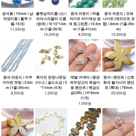
송석꽃 | 15mm | 납
플랫납작드롭 (소) |
원석 라운드 | 하울
원석 라운드 | 프레
작장미꽃 | 블루 (1
라피스라줄리 드롭
라이트 터키색상 염
나이트 (에피도트 포
줄-15개)
(염색) | 약 10*14m
색 청그린톤 | 10.5m
함) | 8mm (1줄-39c
m (1줄-28개)
m (1줄-41cm)
m)
11,000원
15,000원
8,000원
13,000원
원석 라운드 | 아쿠
휘어진 펀칭나뭇잎
메탈 커넥터 | 왕관
원석 | 팬던트 | 산호
아마린 컷팅 | 2.6m
(미니) | 골드도금 | 5
좌우양고리 목걸이
화석 불가사리 팬던
m (1줄-39cm)
*11mm (4개)
용 펜던트 | 백금도
트 (특대) | 78mm
금(OR) | 14*8mm
8,500원
1,200원
25,000원
(1개)
1,000원