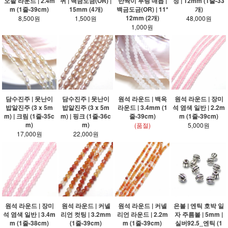
오팔 라운드 | 2.4m
퀴 | 백금도금(OR) |
반짝이 투링 매듭 |
정 | 12mm (1줄-33
m (1줄-39cm)
15mm (4개)
백금도금(OR) | 11*
개)
12mm (2개)
8,500원
1,500원
48,000원
1,000원
담수진주 | 못난이
담수진주 | 못난이
원석 라운드 | 백옥
원석 라운드 | 장미
밥알진주 (3 x 5m
밥알진주 (3 x 5m
라운드 | 3.4mm (1
석 염색 일반 | 2.2m
m) | 크림 (1줄-35c
m) | 핑크 (1줄-36c
줄-39cm)
m (1줄-39cm)
m)
m)
(품절)
5,000원
17,000원
22,000원
원석 라운드 | 장미
원석 라운드 | 커넬
원석 라운드 | 커넬
은볼 | 엔틱 호박 일
석 염색 일반 | 3.4m
리언 컷팅 | 3.2mm
리언 라운드 | 2.2m
자 주름볼 | 5mm |
m (1줄-38cm)
(1줄-39cm)
m (1줄-39cm)
실버92.5_엔틱 (1