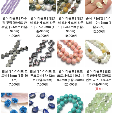
원석 라운드 | 자수
원석 라운드 | 해양
원석 라운드 | 해양
송석 | 나뭇잎 | 아이
정 컷팅 (라이트 반
석 오션재스퍼 라운
석 오션재스퍼 라운
보리 | 10*16mm (1
투명) | 2.5mm (1줄-
드 | 9.7~10mm (1
드 | 8~8.5mm (1줄-
줄-20개)
39cm)
줄-38cm)
38cm)
12,500원
4,000원
23,000원
19,000원
합성 헤마타이트 크
합성 헤마타이트 오
원석 라운드 | 로도
원석 라운드 | 천연
로바 | 8mm (1줄-40
픈크로바 | 약 12m
크로사이트 | 10.5~1
옥 (버마옥) 칼라포
cm)
m (1줄-40cm)
0.8mm (1줄-39cm)
인트 믹스 | 5.9~6m
m (1줄-39cm)
7,500원
7,000원
125,000원
(품절)