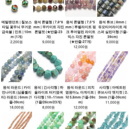
메탈팬던트 | 칠보스
원석 론델형 | 7.8*6
원석 론델형 | 7.5*5
원석 튜브 | 8mm |
타일 꽃무늬 무거운
mm | 무카이트 각진
mm | 루벨라이트 핑
듀모티어라이트 재
금속볼 | 민트 | 10m
론델컷 (★반줄-23
크 투어멀린 라이트
스퍼 실린더형 (1줄-
m (1개)
개)
믹스 각진 론델컷
39cm)
(★반줄-27개)
2,200원
9,000원
9,000원
12,000원
원석 라운드 | 카이
원석 | 긴사각형 | 하
원석 라운드 | 피치
사각형 | 아메트린
언나이트 (심플퀄리
울라이트 터키염색
염원마노 아게이트 |
큐브사각 엣지컷 | 2.
티) 라운드 | 6mm (1
다각형 | 10~11mm
약 5.8mm (1줄-39c
3mm (1줄-39cm)
줄-39cm)
(1줄/26cm/23개)
m)
11,000원
18,000원
8,000원
12,000원