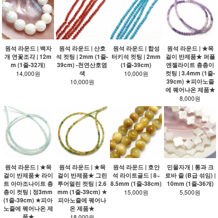
원석 라운드 | 백자
원석 라운드 | 산호
원석 라운드 | 합성
원석 라운드 | ★목
개 연꽃조각 | 12m
석 컷팅 | 2mm (1줄-
터키석 컷팅 | 2mm
걸이 반제품★ 퍼플
m (1줄-32개)
39cm) -천연산호염
(1줄-39cm)
엔젤라이트 층층이
색
컷팅 | 3.4mm (1줄-
14,000원
10,000원
39cm) ★피아노줄
10,000원
에 꿰어나온 제품★
8,000원
원석 라운드 | ★목
원석 라운드 | ★목
원석 라운드 | 호안
민물자개 | 통과 크
걸이 반제품★ 라이
걸이 반제품★ 그린
석 라이트골드 | 8~
로바 줄 (B급 섞임) |
트 아마조나이트 층
투어멀린 컷팅 | 2.6
8.5mm (1줄-38cm)
10mm (1줄-36개)
층이 컷팅 | 정3mm
mm (1줄-39cm) ★
15,000원
5,500원
(1줄-39cm) ★피아
피아노줄에 꿰어나
노줄에 꿰어나온 제
온 제품★
품★
18,000원