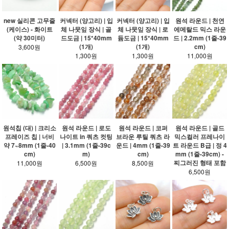
new 실리콘 고무줄
커넥터 (양고리) | 입
커넥터 (양고리) | 입
원석 라운드 | 천연
(케이스) - 화이트
체 나뭇잎 장식 | 골
체 나뭇잎 장식 | 로
에메랄드 믹스 라운
(약 30미터)
드도금 | 15*40mm
듐도금 | 15*40mm
드 | 2.2mm (1줄-39
(1개)
(1개)
cm)
3,600원
1,300원
1,300원
11,000원
원석 라운드 | 골드
원석칩 (대) | 크리소
원석 라운드 | 로도
원석 라운드 | 코퍼
믹스컬러 프레나이
프레이즈 칩 | 너비
나이트 in 쿼츠 컷팅
브라운 루틸 쿼츠 라
트 라운드 B급 | 정 4
약 7~8mm (1줄-40
| 3.1mm (1줄-39c
운드 | 4mm (1줄-39
mm (1줄-39cm) -
cm)
m)
cm)
찌그러진 형태 포함
11,000원
6,500원
8,500원
6,500원