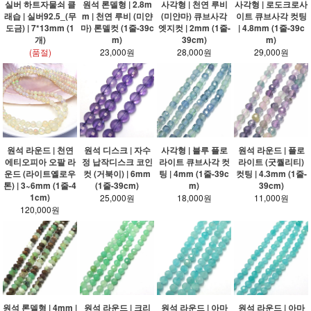
실버 하트자물쇠 클
원석 론델형 | 2.8m
사각형 | 천연 루비
사각형 | 로도크로사
래습 | 실버92.5_(무
m | 천연 루비 (미얀
(미얀마) 큐브사각
이트 큐브사각 컷팅
도금) | 7*13mm (1
마) 론델컷 (1줄-39c
엣지컷 | 2mm (1줄-
| 4.8mm (1줄-39c
개)
m)
39cm)
m)
(품절)
23,000원
28,000원
29,000원
원석 라운드 | 천연
원석 디스크 | 자수
사각형 | 블루 플로
원석 라운드 | 플로
에티오피아 오팔 라
정 납작디스크 코인
라이트 큐브사각 컷
라이트 (굿퀄리티)
운드 (라이트옐로우
컷 (거북이) | 6mm
팅 | 4mm (1줄-39c
컷팅 | 4.3mm (1줄-
톤) | 3~6mm (1줄-4
(1줄-39cm)
m)
39cm)
1cm)
25,000원
18,000원
11,000원
120,000원
원석 론델형 | 4mm |
원석 라운드 | 크리
원석 라운드 | 아마
원석 라운드 | 아마