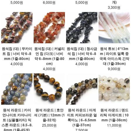
개)
5,000원
6,000원
5,000원
3,300원
원석칩 (대) | 무카이
원석칩 (대) | 커넬리
원석칩 (대) | 청사금
원석 튜브 | 4*13m
트 칩 | 너비 약 6~8
언 칩 (다크) | 너비
석 칩 | 너비 약 6~8
m | 라이트 얼룩 중
mm (1줄-80cm)
약 6~8mm (1줄-80
mm (1줄-80cm)
국옥 아이스옥 긴막
cm)
대 (1줄-39cm)
4,000원
4,000원
4,000원
9,000원
원석 라운드 | 카이
원석 라운드 | 호안
원석 라운드 | 아게
원석 라운드 | 덴드
언나이트 카야나이
석 (기본) | 12mm (1
이트 커피브라운 얼
리틱 아게이트 | 10
트 (심플퀄리티) 믹
줄-32개)
룩마노 | 6~6.5mm
mm (1줄-38cm)
스톤 라운드 | 8.5~8.
(1줄-37cm)
25,000원
11,000원
8mm (1줄-45개)
7,500원