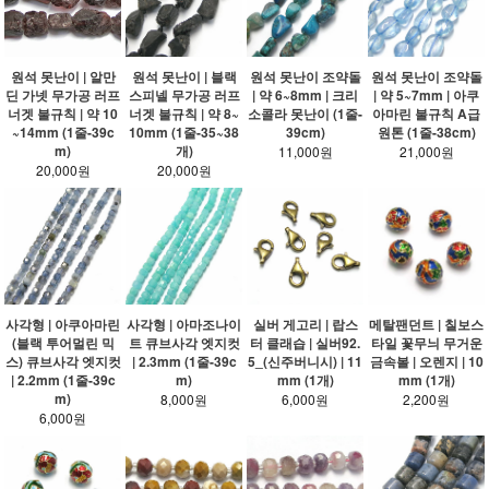
원석 못난이 | 알만
원석 못난이 | 블랙
원석 못난이 조약돌
원석 못난이 조약돌
딘 가넷 무가공 러프
스피넬 무가공 러프
| 약 6~8mm | 크리
| 약 5~7mm | 아쿠
너겟 불규칙 | 약 10
너겟 불규칙 | 약 8~
소콜라 못난이 (1줄-
아마린 불규칙 A급
~14mm (1줄-39c
10mm (1줄-35~38
39cm)
원톤 (1줄-38cm)
m)
개)
11,000원
21,000원
20,000원
20,000원
사각형 | 아쿠아마린
사각형 | 아마조나이
실버 게고리 | 랍스
메탈팬던트 | 칠보스
(블랙 투어멀린 믹
트 큐브사각 엣지컷
터 클래습 | 실버92.
타일 꽃무늬 무거운
스) 큐브사각 엣지컷
| 2.3mm (1줄-39c
5_(신주버니시) | 11
금속볼 | 오렌지 | 10
| 2.2mm (1줄-39c
m)
mm (1개)
mm (1개)
m)
8,000원
6,000원
2,200원
6,000원