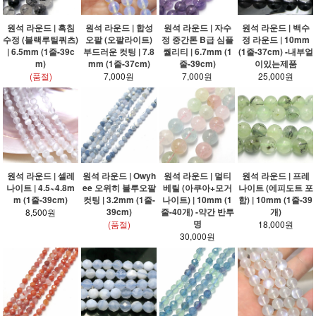
원석 라운드 | 흑침
원석 라운드 | 합성
원석 라운드 | 자수
원석 라운드 | 백수
수정 (블랙루틸쿼츠)
오팔 (오팔라이트)
정 중간톤 B급 심플
정 라운드 | 10mm
| 6.5mm (1줄-39c
부드러운 컷팅 | 7.8
퀄리티 | 6.7mm (1
(1줄-37cm) -내부얼
m)
mm (1줄-37cm)
줄-39cm)
이있는제품
(품절)
7,000원
7,000원
25,000원
원석 라운드 | 셀레
원석 라운드 | Owyh
원석 라운드 | 멀티
원석 라운드 | 프레
나이트 | 4.5~4.8m
ee 오위히 블루오팔
베릴 (아쿠아+모거
나이트 (에피도트 포
m (1줄-39cm)
컷팅 | 3.2mm (1줄-
나이트) | 10mm (1
함) | 10mm (1줄-39
39cm)
줄-40개) -약간 반투
개)
8,500원
명
(품절)
18,000원
30,000원