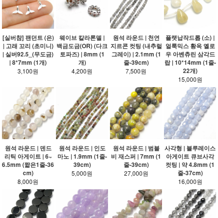
[실버참] 팬던트 (은)
웨이브 칼라론델 |
원석 라운드 | 천연
플랫납작드롭 (소) |
| 고래 꼬리 (초미니)
백금도금(OR) (다크
지르콘 컷팅 (내추럴
얼룩믹스 황옥 옐로
| 실버92.5_(무도금)
토파즈) | 8mm (1
그레이) | 2.1mm (1
우 아벤츄린 삼각드
| 8*7mm (1개)
개)
줄-39cm)
랍 | 10*14mm (1줄-
22개)
3,100원
4,200원
7,500원
15,000원
원석 라운드 | 덴드
원석 라운드 | 인도
원석 라운드 | 범블
사각형 | 블루레이스
리틱 아게이트 | 6~
마노 | 1.9mm (1줄-
비 재스퍼 | 7mm (1
아게이트 큐브사각
6.5mm (짧은1줄-36
39cm)
줄-39cm)
컷팅 | 약 4.8mm (1
cm)
줄-37cm)
5,000원
27,000원
8,000원
16,000원