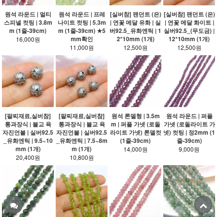
원석 라운드 | 멀티
원석 라운드 | 프레
[실버참] 팬던트 (은)
[실버참] 팬던트 (은)
스피넬 컷팅 | 3.8m
나이트 컷팅 | 5.3m
| 연꽃 메달 유화 | 실
| 연꽃 메달 화이트 |
m (1줄-39cm)
m (1줄-39cm) ★5
버92.5_유화엔틱 | 1
실버92.5_(무도금) |
mm확인
2*10mm (1개)
12*10mm (1개)
16,000원
11,000원
12,500원
12,500원
[팔찌재료,실버참]
[팔찌재료,실버참]
원석 론델형 | 3.5m
원석 라운드 | 퍼플
통과장식 | 불교 육
통과장식 | 불교 육
m | 퍼플 가넷 (로돌
가넷 (로돌라이트 가
자진언볼 | 실버92.5
자진언볼 | 실버92.5
라이트 가넷) 론델컷
넷) 컷팅 | 정2mm (1
_유화엔틱 | 9.5~10
_유화엔틱 | 7.5~8m
(1줄-39cm)
줄-39cm)
mm (1개)
m (1개)
14,000원
9,000원
20,400원
10,800원