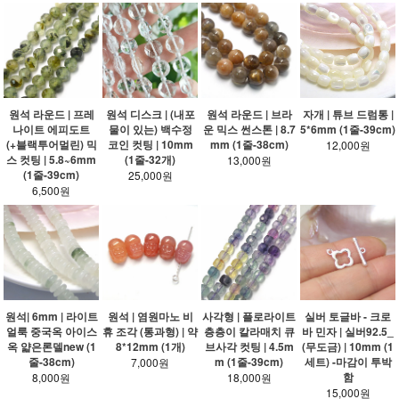
원석 라운드 | 프레
원석 디스크 | (내포
원석 라운드 | 브라
자개 | 튜브 드럼통 |
나이트 에피도트
물이 있는) 백수정
운 믹스 썬스톤 | 8.7
5*6mm (1줄-39cm)
(+블랙투어멀린) 믹
코인 컷팅 | 10mm
mm (1줄-38cm)
12,000원
스 컷팅 | 5.8~6mm
(1줄-32개)
13,000원
(1줄-39cm)
25,000원
6,500원
원석| 6mm | 라이트
원석 | 염원마노 비
사각형 | 플로라이트
실버 토글바 - 크로
얼룩 중국옥 아이스
휴 조각 (통과형) | 약
층층이 칼라매치 큐
바 민자 | 실버92.5_
옥 얇은론델new (1
8*12mm (1개)
브사각 컷팅 | 4.5m
(무도금) | 10mm (1
줄-38cm)
m (1줄-39cm)
세트) -마감이 투박
7,000원
함
8,000원
18,000원
15,000원