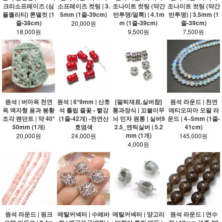
크리소프레이즈 (심
소프레이즈 컷팅 | 3.
조나이트 컷팅 (약간
조나이트 컷팅 (약간
플퀄리티) 론델컷 (1
5mm (1줄-39cm)
반투명/얼룩) | 4.1m
반투명) | 3.5mm (1
줄-38cm)
m (1줄-39cm)
줄-39cm)
20,000원
18,000원
9,500원
7,500원
원석 | 버마옥 천연
원석 | 6*9mm | 산호
[팔찌재료,실버참]
원석 라운드 | 천연
옥 액자형 용과 봉황
석 튤립 줄꽃 - 빨강
통과장식 | 꼬불이무
에티오피아 오팔 라
조각 팬던트 | 약 40*
(1줄-42개) -천연산
늬 민자 원통 | 실버9
운드 | 4~5mm (1줄-
50mm (1개)
호염색
2.5_엔틱실버 | 5.2
41cm)
mm (1개)
20,000원
24,000원
145,000원
4,000원
원석 라운드 | 핑크
메탈커넥터 | 수레바
메탈커넥터 | 양고리
원석 라운드 | 연수