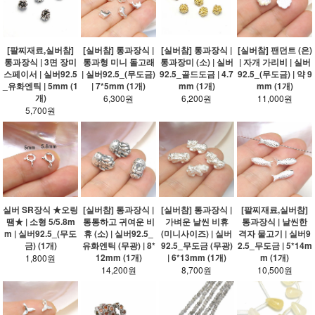
[팔찌재료,실버참]
[실버참] 통과장식 |
[실버참] 통과장식 |
[실버참] 팬던트 (은)
통과장식 | 3면 장미
통과형 미니 돌고래
통과장미 (소) | 실버
| 자개 가리비 | 실버
스페이서 | 실버92.5
| 실버92.5_(무도금)
92.5_골드도금 | 4.7
92.5_(무도금) | 약 9
_유화엔틱 | 5mm (1
| 7*5mm (1개)
mm (1개)
mm (1개)
개)
6,300원
6,200원
11,000원
5,700원
실버 SR장식 ★오링
[실버참] 통과장식 |
[실버참] 통과장식 |
[팔찌재료,실버참]
땜★ | 소형 5/5.8m
통통하고 귀여운 비
가벼운 날씬 비휴
통과장식 | 날씬한
m | 실버92.5_(무도
휴 (소) | 실버92.5_
(미니사이즈) | 실버
격자 물고기 | 실버9
금) (1개)
유화엔틱 (무광) | 8*
92.5_무도금 (무광)
2.5_무도금 | 5*14m
12mm (1개)
| 6*13mm (1개)
m (1개)
1,800원
14,200원
8,700원
10,500원