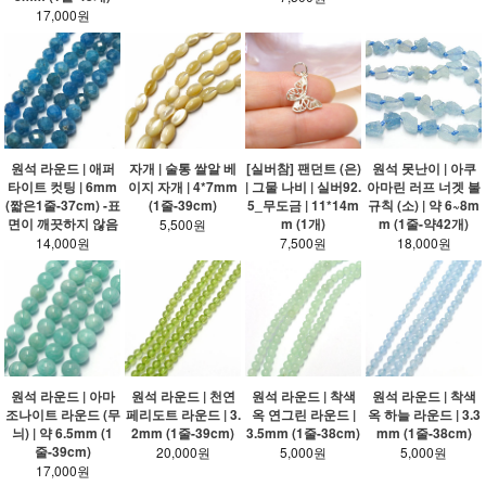
17,000원
원석 라운드 | 애퍼
자개 | 술통 쌀알 베
[실버참] 팬던트 (은)
원석 못난이 | 아쿠
타이트 컷팅 | 6mm
이지 자개 | 4*7mm
| 그물 나비 | 실버92.
아마린 러프 너겟 불
(짧은1줄-37cm) -표
(1줄-39cm)
5_무도금 | 11*14m
규칙 (소) | 약 6~8m
면이 깨끗하지 않음
m (1개)
m (1줄-약42개)
5,500원
14,000원
7,500원
18,000원
원석 라운드 | 아마
원석 라운드 | 천연
원석 라운드 | 착색
원석 라운드 | 착색
조나이트 라운드 (무
페리도트 라운드 | 3.
옥 연그린 라운드 |
옥 하늘 라운드 | 3.3
늬) | 약 6.5mm (1
2mm (1줄-39cm)
3.5mm (1줄-38cm)
mm (1줄-38cm)
줄-39cm)
20,000원
5,000원
5,000원
17,000원