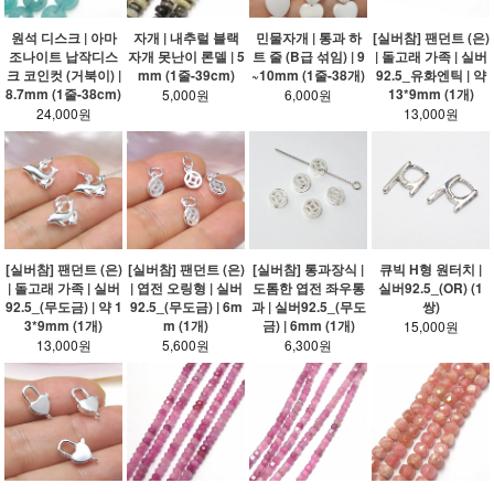
원석 디스크 | 아마
자개 | 내추럴 블랙
민물자개 | 통과 하
[실버참] 팬던트 (은)
조나이트 납작디스
자개 못난이 론델 | 5
트 줄 (B급 섞임) | 9
| 돌고래 가족 | 실버
크 코인컷 (거북이) |
mm (1줄-39cm)
~10mm (1줄-38개)
92.5_유화엔틱 | 약
8.7mm (1줄-38cm)
13*9mm (1개)
5,000원
6,000원
24,000원
13,000원
[실버참] 팬던트 (은)
[실버참] 팬던트 (은)
[실버참] 통과장식 |
큐빅 H형 원터치 |
| 돌고래 가족 | 실버
| 엽전 오링형 | 실버
도톰한 엽전 좌우통
실버92.5_(OR) (1
92.5_(무도금) | 약 1
92.5_(무도금) | 6m
과 | 실버92.5_(무도
쌍)
3*9mm (1개)
m (1개)
금) | 6mm (1개)
15,000원
13,000원
5,600원
6,300원