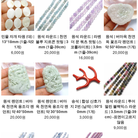
민물 자개 타원 (대) |
원석 라운드 | 천연
원석 라운드 | 라벤
원석 | 버마옥 천연
13*18mm (1줄-약2
블루 지르콘 컷팅 | 3
더 문 쿼츠 컷팅 (스
옥 꽃조각 팬던트 |
1개)
mm (1줄-39cm)
코롤라이트) | 3.9m
약 50*40mm (1개)
m (1줄-39cm)
6,000원
20,000원
20,000원
16,000원
원석 팬던트 | 버마
원석 팬던트 | 버마
송석 | 합성 산호가
원석 라운드 | 투어
옥 천연옥 용조각 팬
옥 천연옥 용조각 팬
지 2번 (납작) | 50*5
멀린 블랙믹스 라운
던트| 약 40*50mm
던트| 약 30*50mm
0mm (1개)
드 | 3.5mm (1줄-39
cm) -표면이고르지
20,000원
20,000원
3,000원
않음
9,000원