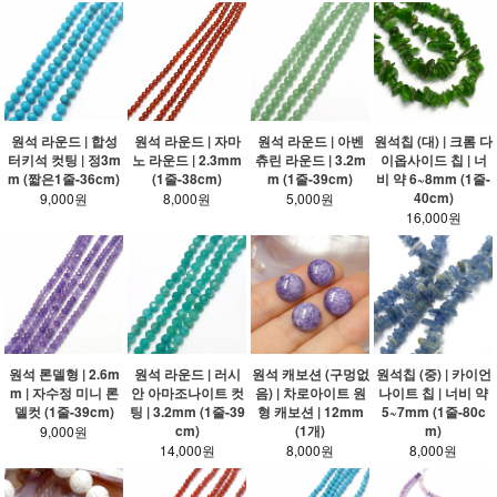
원석 라운드 | 합성
원석 라운드 | 자마
원석 라운드 | 아벤
원석칩 (대) | 크롬 다
터키석 컷팅 | 정3m
노 라운드 | 2.3mm
츄린 라운드 | 3.2m
이옵사이드 칩 | 너
m (짧은1줄-36cm)
(1줄-38cm)
m (1줄-39cm)
비 약 6~8mm (1줄-
40cm)
9,000원
8,000원
5,000원
16,000원
원석 론델형 | 2.6m
원석 라운드 | 러시
원석 캐보션 (구멍없
원석칩 (중) | 카이언
m | 자수정 미니 론
안 아마조나이트 컷
음) | 차로아이트 원
나이트 칩 | 너비 약
델컷 (1줄-39cm)
팅 | 3.2mm (1줄-39
형 캐보션 | 12mm
5~7mm (1줄-80c
cm)
(1개)
m)
9,000원
14,000원
8,000원
8,000원