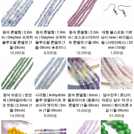
원석 론델형 | 2.8m
원석 론델형 | 1.9m
원석 론델형 | 2.3m
대형 볼스프링 기본
m | Owyhee 오위히
m | Owyhee 오위히
m | 포스포시더라이
낚시 new | 써지컬스
블루오팔 론델컷 (1
블루오팔 론델컷 (1
트 론델컷 (1줄-39c
틸 (스테인레스) | 22
줄-39cm)
줄-39cm) ★초미니
m)
mm (10쌍)
10,000원
8,500원
12,000원
1,000원
원석 라운드 | 천연
사각형 | Anhydrite
원석 론델형 | 6mm |
담수진주 | 못난이
옥 (과테말라옥) 다
블루 엔젤라이트 큐
플로라이트 (층층이)
라운드 담수 약 (5 x
크 컷팅 | 2.3mm (1
브사각 엣지컷 | 3m
론델컷 (1줄-38cm)
4mm) | 화이트톤 A
줄-39cm)
m (1줄-39cm)
급 (1줄-39cm)
19,000원
14,000원
9,000원
51,000원