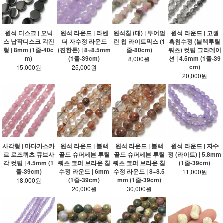
원석 디스크 | 오닉
원석 라운드 | 라벤
원석칩 (대) | 투어멀
원석 라운드 | 고퀄
스 납작디스크 각진
더 자수정 라운드
린 칩 라이트믹스 (1
흑침수정 (블랙루틸
형 | 8mm (1줄-40c
(진한톤) | 8~8.5mm
줄-80cm)
쿼츠) 컷팅 그라데이
m)
(1줄-39cm)
션 | 4.5mm (1줄-39
8,000원
cm)
15,000원
25,000원
20,000원
사각형 | 마다가스카
원석 라운드 | 블랙
원석 라운드 | 블랙
원석 라운드 | 자수
르 로즈쿼츠 큐브사
골드 슈퍼세븐 루틸
골드 슈퍼세븐 루틸
정 (라이트) | 5.8mm
각 컷팅 | 4.5mm (1
쿼츠 코퍼 브라운 침
쿼츠 코퍼 브라운 침
(1줄-39cm)
줄-39cm)
수정 라운드 | 6mm
수정 라운드 | 8~8.5
11,000원
(1줄-39cm)
mm (1줄-39cm)
18,000원
20,000원
30,000원