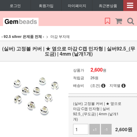
로그인
회원가입
마이페이지
최근본상품
- 92.5 silver 은제품 전체 -
마감 부자재
(실버) 고정볼 커버 | ★ 옆으로 마감 C캡 민자형 | 실버92.5_(무
도금) | 4mm (낱개1개)
2,600
상품가
원
적립금
26원
배송비
(조건)
지역별
(실버) 고정볼 커버 | ★ 옆으로
마감 C캡 민자형 | 실버
92.5_(무도금) | 4mm (낱개1
개)
2,600
원
+1
-1