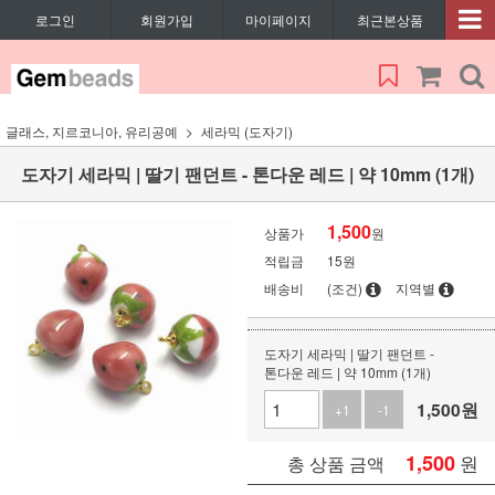
로그인
회원가입
마이페이지
최근본상품
글래스, 지르코니아, 유리공예
세라믹 (도자기)
도자기 세라믹 | 딸기 팬던트 - 톤다운 레드 | 약 10mm (1개)
1,500
상품가
원
적립금
15원
배송비
(조건)
지역별
도자기 세라믹 | 딸기 팬던트 -
톤다운 레드 | 약 10mm (1개)
1,500
원
+1
-1
1,500
원
총 상품 금액