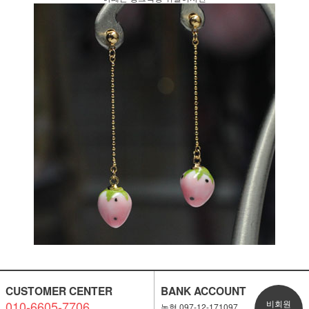
CUSTOMER CENTER
BANK ACCOUNT
010-6605-7706
비회원
농협 097-12-171097