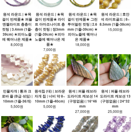
원석 라운드 | ★목
원석 라운드 | ★목
원석 라운드 | ★목
원석 라운드 | 호안
걸이 반제품★ 퍼플
걸이 반제품★ 라이
걸이 반제품★ 그린
석 라이트골드 | 8~
엔젤라이트 층층이
트 아마조나이트 층
투어멀린 컷팅 | 2.6
8.5mm (1줄-38cm)
컷팅 | 3.4mm (1줄-
층이 컷팅 | 정3mm
mm (1줄-39cm) ★
15,000원
39cm) ★피아노줄
(1줄-39cm) ★피아
피아노줄에 꿰어나
에 꿰어나온 제품★
노줄에 꿰어나온 제
온 제품★
품★
8,000원
18,000원
7,000원
민물자개 | 통과 크
원석칩 (대) | 브라운
원석 | 퍼플 래브라
원석 | 퍼플 래브라
로바 줄 (B급 섞임) |
자개 칩 | 너비 약 8~
도라이트 캐보션 14
도라이트 캐보션 13
10mm (1줄-36개)
10mm (1줄-40cm)
(구멍없음) | 16*46
(구멍없음) | 24*32
mm
mm
5,500원
5,000원
27,000원
25,000원