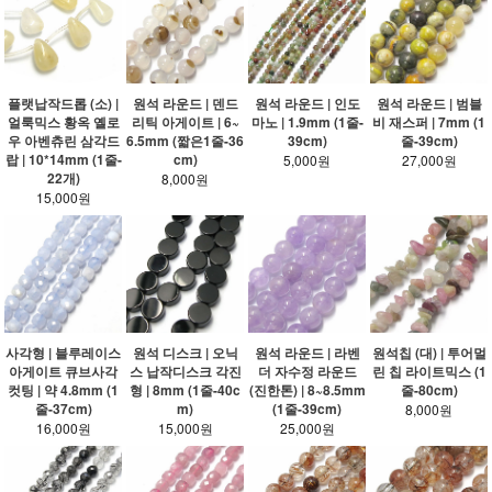
플랫납작드롭 (소) |
원석 라운드 | 덴드
원석 라운드 | 인도
원석 라운드 | 범블
얼룩믹스 황옥 옐로
리틱 아게이트 | 6~
마노 | 1.9mm (1줄-
비 재스퍼 | 7mm (1
우 아벤츄린 삼각드
6.5mm (짧은1줄-36
39cm)
줄-39cm)
랍 | 10*14mm (1줄-
cm)
5,000원
27,000원
22개)
8,000원
15,000원
사각형 | 블루레이스
원석 디스크 | 오닉
원석 라운드 | 라벤
원석칩 (대) | 투어멀
아게이트 큐브사각
스 납작디스크 각진
더 자수정 라운드
린 칩 라이트믹스 (1
컷팅 | 약 4.8mm (1
형 | 8mm (1줄-40c
(진한톤) | 8~8.5mm
줄-80cm)
줄-37cm)
m)
(1줄-39cm)
8,000원
16,000원
15,000원
25,000원