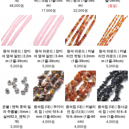
개)
m) | 크림 (1줄-35c
m) | 핑크 (1줄-36c
줄-39cm)
m)
m)
48,000원
(품절)
17,000원
22,000원
원석 라운드 | 장미
원석 라운드 | 장미
원석 라운드 | 커넬
원석 라운드 | 커넬
석 염색 일반 | 2.2m
석 염색 일반 | 3.4m
리언 컷팅 | 3.2mm
리언 라운드 | 2.2m
m (1줄-39cm)
m (1줄-38cm)
(1줄-39cm)
m (1줄-39cm)
5,000원
5,000원
6,000원
5,000원
은볼 | 엔틱 호박 일
원석칩 (대) | 무카이
원석칩 (대) | 커넬리
원석칩 (대) | 청사금
자 주름볼 | 5mm |
트 칩 | 너비 약 6~8
언 칩 (다크) | 너비
석 칩 | 너비 약 6~8
실버92.5_엔틱 (1
mm (1줄-80cm)
약 6~8mm (1줄-80
mm (1줄-80cm)
개)
cm)
4,000원
4,000원
3,300원
4,000원