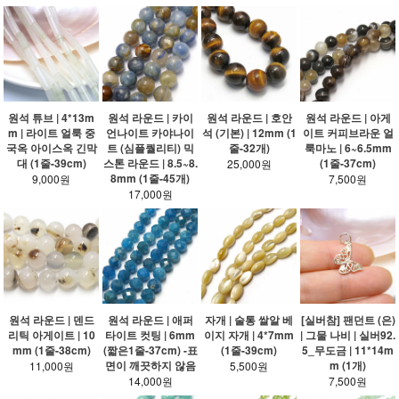
원석 튜브 | 4*13m
원석 라운드 | 카이
원석 라운드 | 호안
원석 라운드 | 아게
m | 라이트 얼룩 중
언나이트 카야나이
석 (기본) | 12mm (1
이트 커피브라운 얼
국옥 아이스옥 긴막
트 (심플퀄리티) 믹
줄-32개)
룩마노 | 6~6.5mm
대 (1줄-39cm)
스톤 라운드 | 8.5~8.
(1줄-37cm)
25,000원
8mm (1줄-45개)
9,000원
7,500원
17,000원
원석 라운드 | 덴드
원석 라운드 | 애퍼
자개 | 술통 쌀알 베
[실버참] 팬던트 (은)
리틱 아게이트 | 10
타이트 컷팅 | 6mm
이지 자개 | 4*7mm
| 그물 나비 | 실버92.
mm (1줄-38cm)
(짧은1줄-37cm) -표
(1줄-39cm)
5_무도금 | 11*14m
면이 깨끗하지 않음
m (1개)
11,000원
5,500원
14,000원
7,500원