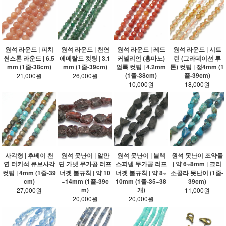
원석 라운드 | 피치
원석 라운드 | 천연
원석 라운드 | 레드
원석 라운드 | 시트
썬스톤 라운드 | 6.5
에메랄드 컷팅 | 3.1
커넬리언 (홍마노)
린 (그라데이션 투
mm (1줄-38cm)
mm (1줄-39cm)
얼룩 컷팅 | 4.2mm
톤) 컷팅 | 정4mm (1
(1줄-38cm)
줄-39cm)
21,000원
26,000원
10,000원
18,000원
사각형 | 후베이 천
원석 못난이 | 알만
원석 못난이 | 블랙
원석 못난이 조약돌
연 터키석 큐브사각
딘 가넷 무가공 러프
스피넬 무가공 러프
| 약 6~8mm | 크리
컷팅 | 4mm (1줄-39
너겟 불규칙 | 약 10
너겟 불규칙 | 약 8~
소콜라 못난이 (1줄-
cm)
~14mm (1줄-39c
10mm (1줄-35~38
39cm)
m)
개)
27,000원
11,000원
20,000원
20,000원