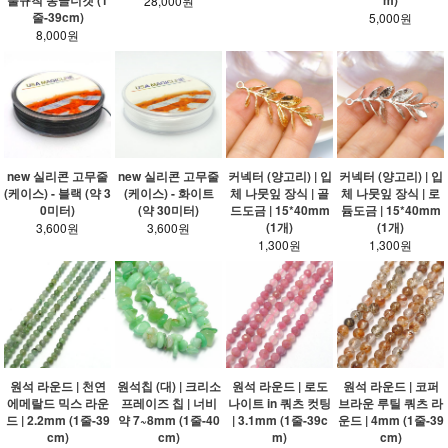
불규칙 동글너겟 (1
m)
28,000원
줄-39cm)
5,000원
8,000원
new 실리콘 고무줄
new 실리콘 고무줄
커넥터 (양고리) | 입
커넥터 (양고리) | 입
(케이스) - 블랙 (약 3
(케이스) - 화이트
체 나뭇잎 장식 | 골
체 나뭇잎 장식 | 로
0미터)
(약 30미터)
드도금 | 15*40mm
듐도금 | 15*40mm
(1개)
(1개)
3,600원
3,600원
1,300원
1,300원
원석 라운드 | 천연
원석칩 (대) | 크리소
원석 라운드 | 로도
원석 라운드 | 코퍼
에메랄드 믹스 라운
프레이즈 칩 | 너비
나이트 in 쿼츠 컷팅
브라운 루틸 쿼츠 라
드 | 2.2mm (1줄-39
약 7~8mm (1줄-40
| 3.1mm (1줄-39c
운드 | 4mm (1줄-39
cm)
cm)
m)
cm)