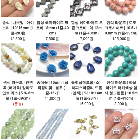
송석 | 나뭇잎 | 아이
합성 헤마타이트 크
합성 헤마타이트 오
원석 라운드 | 로도
보리 | 10*16mm (1
로바 | 8mm (1줄-40
픈크로바 | 약 12m
크로사이트 | 10.5~1
줄-20개)
cm)
m (1줄-40cm)
0.8mm (1줄-39cm)
12,500원
7,500원
7,000원
125,000원
원석 라운드 | 천연
송석꽃 | 15mm | 납
플랫납작드롭 (소) |
원석 라운드 | 하울
옥 (버마옥) 칼라포
작장미꽃 | 블루 (1
라피스라줄리 드롭
라이트 터키색상 염
인트 믹스 | 5.9~6m
줄-15개)
(염색) | 약 10*14m
색 청그린톤 | 10.5m
m (1줄-39cm)
m (1줄-28개)
m (1줄-41cm)
11,000원
(품절)
15,000원
8,000원