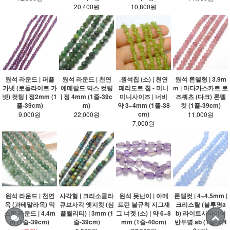
20,400원
10,800원
원석 라운드 | 퍼플
원석 라운드 | 천연
.원석칩 (소) | 천연
원석 론델형 | 3.9m
가넷 (로돌라이트 가
에메랄드 믹스 컷팅
페리도트 칩 - 미니
m | 마다가스카르 로
넷) 컷팅 | 정2mm (1
| 정 4mm (1줄-39c
미니사이즈 | 너비
즈쿼츠 (다크) 론델
줄-39cm)
m)
약 3~4mm (1줄-38
컷 (1줄-39cm)
cm)
9,000원
22,000원
11,000원
7,000원
원석 라운드 | 천연
사각형 | 크리소콜라
원석 못난이 | 아메
론델컷 | 4~4.5mm |
옥 (과테말라옥) 믹
큐브사각 엣지컷 (심
트린 불규칙 지그재
크리스탈 (불투명a
스톤 라운드 | 4.4m
플퀄리티) | 3mm (1
그 너겟 (소) | 약 6~8
b) 라이트사파이어
m (1줄-39cm)
줄-39cm)
mm (1줄-40cm)
반투명 ab (1줄-약4