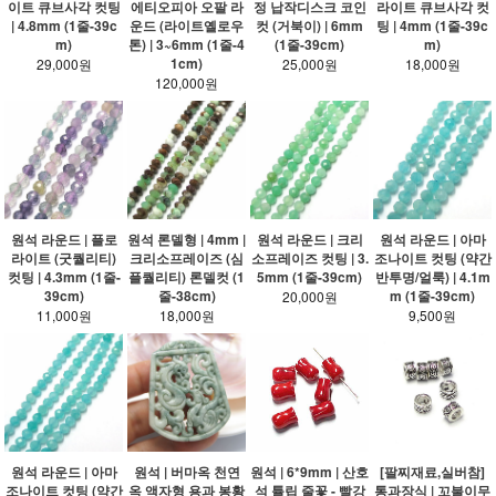
이트 큐브사각 컷팅
에티오피아 오팔 라
정 납작디스크 코인
라이트 큐브사각 컷
| 4.8mm (1줄-39c
운드 (라이트옐로우
컷 (거북이) | 6mm
팅 | 4mm (1줄-39c
m)
톤) | 3~6mm (1줄-4
(1줄-39cm)
m)
1cm)
29,000원
25,000원
18,000원
120,000원
원석 라운드 | 플로
원석 론델형 | 4mm |
원석 라운드 | 크리
원석 라운드 | 아마
라이트 (굿퀄리티)
크리소프레이즈 (심
소프레이즈 컷팅 | 3.
조나이트 컷팅 (약간
컷팅 | 4.3mm (1줄-
플퀄리티) 론델컷 (1
5mm (1줄-39cm)
반투명/얼룩) | 4.1m
39cm)
줄-38cm)
m (1줄-39cm)
20,000원
11,000원
18,000원
9,500원
원석 라운드 | 아마
원석 | 버마옥 천연
원석 | 6*9mm | 산호
[팔찌재료,실버참]
조나이트 컷팅 (약간
옥 액자형 용과 봉황
석 튤립 줄꽃 - 빨강
통과장식 | 꼬불이무