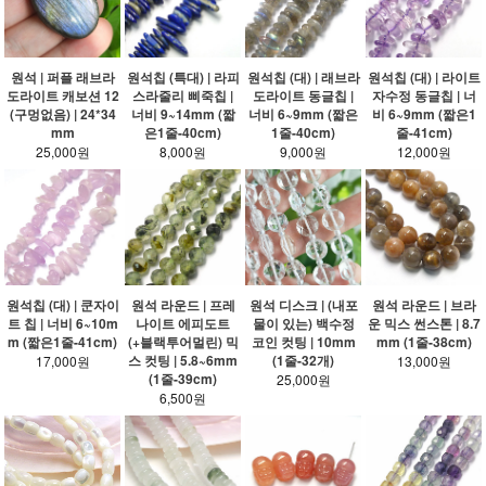
원석 | 퍼플 래브라
원석칩 (특대) | 라피
원석칩 (대) | 래브라
원석칩 (대) | 라이트
도라이트 캐보션 12
스라줄리 삐죽칩 |
도라이트 동글칩 |
자수정 동글칩 | 너
(구멍없음) | 24*34
너비 9~14mm (짧
너비 6~9mm (짧은
비 6~9mm (짧은1
mm
은1줄-40cm)
1줄-40cm)
줄-41cm)
25,000원
8,000원
9,000원
12,000원
원석칩 (대) | 쿤자이
원석 라운드 | 프레
원석 디스크 | (내포
원석 라운드 | 브라
트 칩 | 너비 6~10m
나이트 에피도트
물이 있는) 백수정
운 믹스 썬스톤 | 8.7
m (짧은1줄-41cm)
(+블랙투어멀린) 믹
코인 컷팅 | 10mm
mm (1줄-38cm)
스 컷팅 | 5.8~6mm
(1줄-32개)
17,000원
13,000원
(1줄-39cm)
25,000원
6,500원